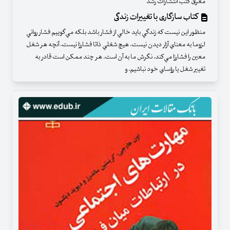
معرفی کتب انتشارات رشد
کتاب سازگاری با تغییرات زندگی
منظور اين نيست كه زندگي بايد خالي از فشار باشد بلكه مي‌گوييم فشار رواني
لزوما به معناي آزار ديدن نيست. هيچ شغلي ذاتا فشارزا نيست. آنچه هر شغل
معين را فشارزا مي‌كند، نگرش ما به آن است. هر چند ممكن است قادر به
تغيير شغل يا رؤساي خود نباشيم. و