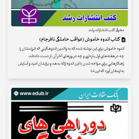
معرفی کتب انتشارات رشد
کتاب اندوه خاموش (عواقب حاملگی نافرجام)
اندوه خاموش براي اين نوشته شده كه به والدين اندوهگيني كه فرزندشان را،
چه در هفته‌هاي اول بارداري و چه در روزهاي آخر آن، از دست داده‌اند،
راهكارهايي براي مواجه ‌شدن با اين اندوه ارائه بدهد و برايشان اميد و آسايش
به ارمغان آورد كه اين شا