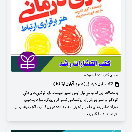
معرفی کتب انتشارات رشد
کتاب بازی درمانی (هنر برقراری ارتباط)
با مطالعه اين كتاب مي‌توان ايمان عميق نويسنده را به توانايي‌هاي ذاتي
كودكان و عمق باورش را به روانشناسي انسان‌گرا و رويكرد مراجع‌محوري
دريافت.آموزه‌هاي علمي و تجربي مطرح شده در اين كتاب مانع از درغلتيدن
خواننده و درمانگران به