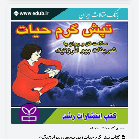
معرفی کتب انتشارات رشد
کتاب تپش گرم حیات (تمرین‌های بیو انرژتیک)