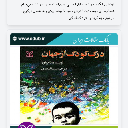
كودكان الگو و نمونه خصايل انساني بودن است. ما با نمونه انساني سالم،
شاداب، با روحيه، مثبت انديش و اميدوار بودن بيش ار هر عامل ديگري
مي‌توانيم به فرزندان خود كمك كن