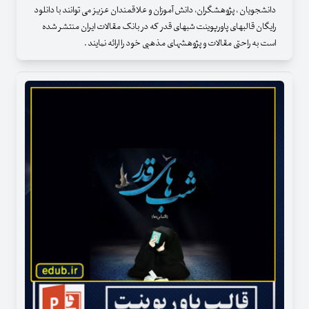
دانشجویان ، پژوهشگران، دانش آموزان و علاقمندان عزیز می توانند با دانلود
رایگان قالبهای پاورپوینت شبهای قدر که در بانک مقالات ایران منتشر شده
است به راحتی مقالات و پژوهشهای مذهبی خود را ارائه نمایند .