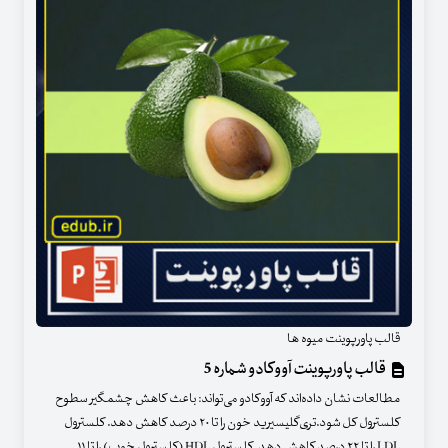
قالب پاورپوینت میوه ها
قالب پاورپوینت آووکادو شماره 5
مطالعات نشان داده‌اند که آووکادو می‌‌تواند: باعث کاهش چشمگیر سطوح
کلسترول کل شود.تری‌گلیسیرید خون را تا ۲۰ درصد کاهش دهد. کلسترول
LDL را تا ۲۲ درصد کاهش دهد. کلسترول HDL (کلسترول خوب) را تا ۱۱