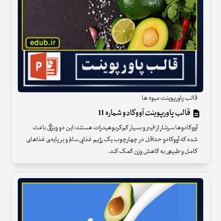
قالب پاورپوینت میوه ها
قالب پاورپوینت آووکادو شماره 11
آووکادوها سرشار از فیبر و بسیار کم‌کربوهیدرات هستند؛ این دو ویژگی باعث
شده که آووکادو حداقل در چهارچوب یک رژیم غذایی سالم و بر پایه‌ی غذاهای
کامل و طبیعی به کاهش وزن کمک کند.