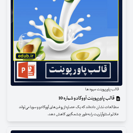
قالب پاورپوینت میوه ها
قالب پاورپوینت آووکادو شماره 10
مطالعات نشان داده‌اند که یک عصاره از روغن‌های آووکادو و سویا می‌تواند
علائم استئوآرتریت را به‌طور چشمگیری کاهش دهد.