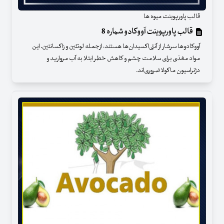
قالب پاورپوینت میوه ها
قالب پاورپوینت آووکادو شماره 8
آووکادوها سرشار از آنتی‌اکسیدان‌ها هستند، ازجمله لوتئین و زاکسانتین. این
مواد مغذی برای سلامت چشم و کاهش خطر ابتلا به آب مروارید و
دژنراسیون ماکولا ضروری‌‌اند.