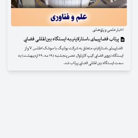
اخبار علمی و پژوهشی
پرتاب فضاپیمای «استارلاینر»به ایستگاه بین‌المللی فضایی
فضاپیمای «استارلاینر» متعلق به شرکت بوئنیگ با موشک اطلس V و از
ایستگاه نیروی فضایی کیپ‌ کارناوال عصر پنجشنبه (۱۹ مه، ۲۹ اردیبهشت) به
سمت ایستگاه بین المللی فضایی پرتاب شد.