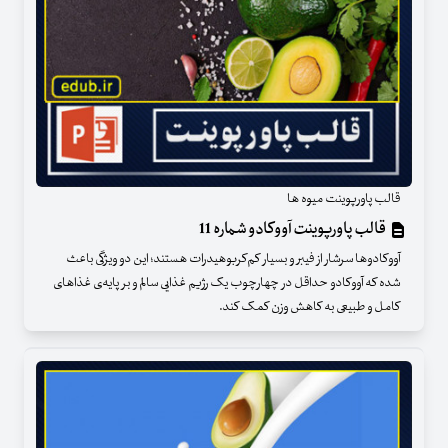
قالب پاورپوینت میوه ها
قالب پاورپوینت آووکادو شماره 11
آووکادوها سرشار از فیبر و بسیار کم‌کربوهیدرات هستند؛ این دو ویژگی باعث
شده که آووکادو حداقل در چهارچوب یک رژیم غذایی سالم و بر پایه‌ی غذاهای
کامل و طبیعی به کاهش وزن کمک کند.