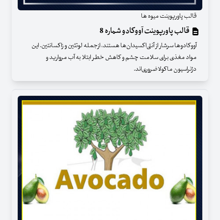
قالب پاورپوینت میوه ها
قالب پاورپوینت آووکادو شماره 8
آووکادوها سرشار از آنتی‌اکسیدان‌ها هستند، ازجمله لوتئین و زاکسانتین. این
مواد مغذی برای سلامت چشم و کاهش خطر ابتلا به آب مروارید و
دژنراسیون ماکولا ضروری‌‌اند.