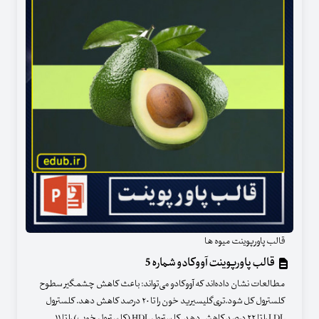
قالب پاورپوینت میوه ها
قالب پاورپوینت آووکادو شماره 5
مطالعات نشان داده‌اند که آووکادو می‌‌تواند: باعث کاهش چشمگیر سطوح
کلسترول کل شود.تری‌گلیسیرید خون را تا ۲۰ درصد کاهش دهد. کلسترول
LDL را تا ۲۲ درصد کاهش دهد. کلسترول HDL (کلسترول خوب) را تا ۱۱