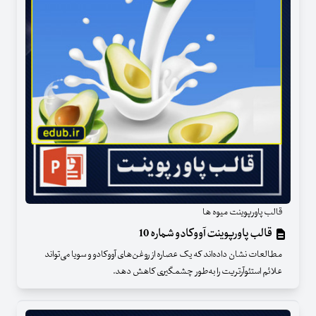
قالب پاورپوینت میوه ها
قالب پاورپوینت آووکادو شماره 10
مطالعات نشان داده‌اند که یک عصاره از روغن‌های آووکادو و سویا می‌تواند
علائم استئوآرتریت را به‌طور چشمگیری کاهش دهد.