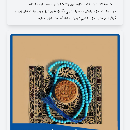
بانک مقالات ایران افتخار دارد برای ارائه کنفرانس ، سمینار و مقاله با
موضوعات نماز و نیایش و معارف الهی و آموزه های دینی پاورپوینت های زیبا و
گرافیکی جذاب نماز را تقدیم کاربران و علاقمندان عزیز نماید