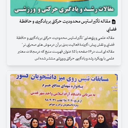
مقاله تأثیر استرس محدودیت حرکتی بر یادگیری و حافظۀ
فضایی
مقاله علمی و پژوهشی" تأثیر استرس محدودیت حرکتی بر یادگیری و حافظۀ
فضایی و نقش پیش-گیرندۀ فعالیت بدنی بر آن در موش های صحرایی نر "
مقاله ای است در 19 صفحه با 52 عنوان فهرست منبع که در مجلات معتبر
علمی با رویکرد رشد و یادگیری حرکتی و ورزشی منتشر شده اس