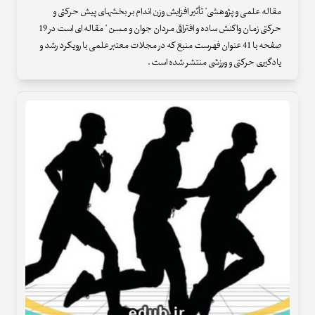
مقاله علمی و پژوهشی" تأثیر افزایش وزن اندام بر بخش‏های پیش‏ حرکتی و
حرکتی زمان واکنش ساده و افتراقی مردان جوان و مسن " مقاله ای است در 19
صفحه با 41 عنوان فهرست منبع که در مجلات معتبر علمی با رویکرد رشد و
یادگیری حرکتی و ورزشی منتشر شده است .