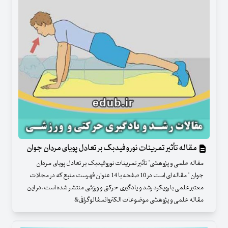
مقاله تأثیر تمرینات نوروفیدبک بر تعادل پویای مردان جوان
مقاله علمی و پژوهشی" تأثیر تمرینات نوروفیدبک بر تعادل پویای مردان
جوان " مقاله ای است در 10 صفحه با 14 عنوان فهرست منبع که در مجلات
معتبر علمی با رویکرد رشد و یادگیری حرکتی و ورزشی منتشر شده است .در این
مقاله علمی و پژوهشی موضوعات الکتروانسفالوگرافی&