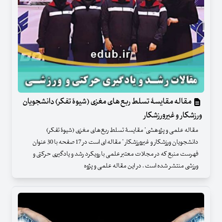
مقاله مقایسۀ تسلط ربع‌های مغزی (شیوۀ تفکر) دانشجویان
ورزشکار و غیرورزشکار
مقاله علمی و پژوهشی" مقایسۀ تسلط ربع‌های مغزی (شیوۀ تفکر)
دانشجویان ورزشکار و غیرورزشکار " مقاله ای است در 17 صفحه با 30 عنوان
فهرست منبع که در مجلات معتبر علمی با رویکرد رشد و یادگیری حرکتی و
ورزشی منتشر شده است . در این مقاله علمی و پژوه