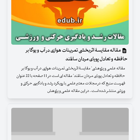
مقاله مقایسۀ اثربخشی تمرینات هوازی در آب و یوگا بر
حافظه و تعادل پویای مردان سالمند
مقاله علمی و پژوهشی" مقایسۀ اثربخشی تمرینات هوازی در آب و یوگا بر
حافظه و تعادل پویای مردان سالمند" مقاله ای است در 11 صفحه با 22 عنوان
فهرست منبع که در مجلات معتبر علمی با رویکرد رشد و یادگیری حرکتی و
ورزشی منتشر شده است . در این مقاله علمی و پژوهش