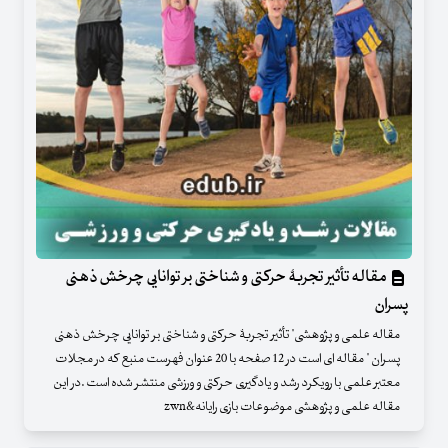
مقاله تأثیر تجربۀ حرکتی و شناختی بر توانایی چرخش ذهنی
پسران
مقاله علمی و پژوهشی" تأثیر تجربۀ حرکتی و شناختی بر توانایی چرخش ذهنی
پسران " مقاله ای است در 12 صفحه با 20 عنوان فهرست منبع که در مجلات
معتبر علمی با رویکرد رشد و یادگیری حرکتی و ورزشی منتشر شده است .در این
مقاله علمی و پژوهشی موضوعات بازی رایانه&zwn