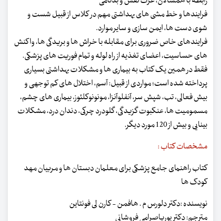
رابطه با همسالان، عزت نفس و بدنامی
فرایندها و خط مشی های بهداشتی مهم در کلاس از قبیل شست و
شوی دست ها، ایمن سازی و سایر موارد.
فرایندهای خاص ضروری برای مقابله با خراش ها و بریدگی ها، واکنش
های حساسیت، اعضای تغذیه از راه لوله و تمام فوریت های پزشکی.
فقط در همین یک کتاب به بیماری ها و مشکلات بهداشتی بسیاری
پرداخته شده است؛ مواردی از قبیل: آسم، اختلال های کم توجهی و
بیش فعالی، تب، شپش سر، آنفلوآنزا، مونونوکلئوز، بیماری های چشم،
مسمومیت ها، عنکبوت گزیدگی، گلودرد چرکی، دندان درد، مشکلات
بینایی و بیش از 120 مورد دیگر.
مشخصات کتاب :
کتاب راهنمای جامع پزشکی برای معلمان دبستان ها و مربیان مهد
کودک ها
نویسنده :دکتر دلورس م . هافمن - کارن لی فونتاین
مترجم: دکتر پوریاصرامی فروشانی