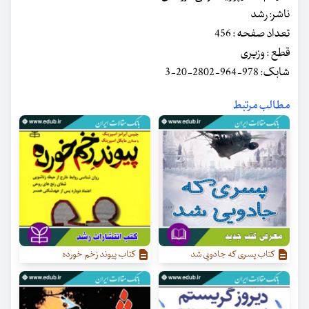
ناشر: رشد
تعداد صفحه : 456
قطع : وزیری
شابک: 978-964-2802-20-3
مطالب مرتبط
کتاب پسری که جادویی شد
کتاب پیوند زخم خورده