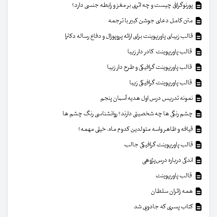
پورنوگرافی چیست و چه اثری بر مغز و رابطه جنسی دارد؟
متن کامل دعای جوشن کبیر با ترجمه
قالب زیبای پاورپوینت برای ارائه پروپوزال و دفاع رساله دکترا
قالب پاورپوینت کادر دار زیبا
قالب پاورپوینت گرافیکی و طرح دار زیبا
قالب پاورپوینت گرافیکی زیبا
نمونه تدریس درس اول هدیه آسمان پنجم
چشم رنگی ها چه شخصیتی دارند؟ روانشناسی رنگ چشم ها
قیافه و ظاهر واسه متولدین کدوم ماه، خیلی مهمه؟
قالب پاورپوینت گرافیکی جالب
اندکی درباره درس‌پژوهی
قالب پاورپوینت
همه زائران سلطان
کتاب پسری که جادویی شد