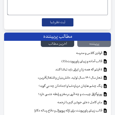
مطالب پربیننده
پربیننده
آخرین مطالب
قوانین کلاس و مدرسه
قالب آماده و زیبای پاورپوینت(15)
۵ فیلم که همه زنان ایرانی باید تماشا کنند
شعار سال ۱۴۰۱ «سال تولید، دانش‌بنیان و اشتغال‌آفرین»
رنگ چشم هایتان درباره شما و اجدادتان چه می گوید؟
پورنوگرافی چیست و چه اثری بر مغز و رابطه جنسی دارد؟
متن کامل دعای جوشن کبیر با ترجمه
قالب زیبای پاورپوینت برای ارائه پروپوزال و دفاع رساله دکترا