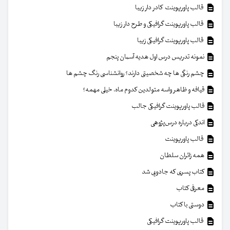
قالب پاورپوینت کادر دار زیبا
قالب پاورپوینت گرافیکی و طرح دار زیبا
قالب پاورپوینت گرافیکی زیبا
نمونه تدریس درس اول هدیه آسمان پنجم
چشم رنگی ها چه شخصیتی دارند؟ روانشناسی رنگ چشم ها
قیافه و ظاهر واسه متولدین کدوم ماه، خیلی مهمه؟
قالب پاورپوینت گرافیکی جالب
اندکی درباره درس‌پژوهی
قالب پاورپوینت
همه زائران سلطان
کتاب پسری که جادویی شد
معرفی کتاب
دوستی با کتاب
قالب پاورپوینت گرافیکی