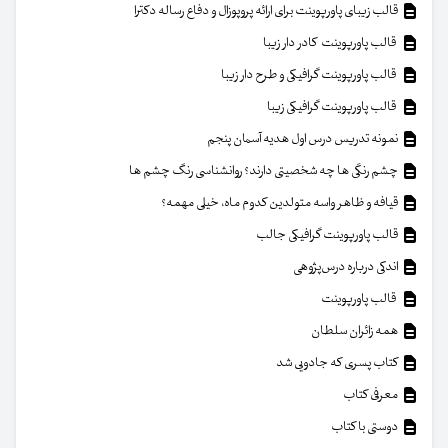
قالب زیبای پاورپوینت برای ارائه پروپوزال و دفاع رساله دکترا
قالب پاورپوینت کادر دار زیبا
قالب پاورپوینت گرافیکی و طرح دار زیبا
قالب پاورپوینت گرافیکی زیبا
نمونه تدریس درس اول هدیه آسمان پنجم
چشم رنگی ها چه شخصیتی دارند؟ روانشناسی رنگ چشم ها
قیافه و ظاهر واسه متولدین کدوم ماه، خیلی مهمه؟
قالب پاورپوینت گرافیکی جالب
اندکی درباره درس‌پژوهی
قالب پاورپوینت
همه زائران سلطان
کتاب پسری که جادویی شد
معرفی کتاب
دوستی با کتاب