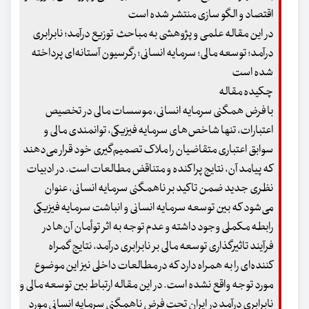
اقتصاد و الگو سازی منتشر شده است
در این مقاله علمی و پژوهشی به مباحث توزیع درآمد؛ نابرابری
درآمد؛ توسعه مالی؛ سرمایه انسانی؛ رگرسیون آستانه‌ای پرداخته
شده است
چکیده مقاله
با فرض همگنی سرمایه انسانی، موسسات مالی در تخصیص
اعتبارات، تنها شاخص‌های سرمایه فیزیکی، توانمندی مالی و
سوابق اعتباری متقاضیان را ملاک تصمیم‌گیری خود قرار می‌دهند
که پیامد آن، نتایج پراکنده و متناقض مطالعات است. در ادبیات
نظری جدید ضمن تاکید بر ناهمگنی سرمایه انسانی، عنوان
می‌شود که بین توسعه سرمایه انسانی و انباشت سرمایه فیزیکی
رابطه مکملی وجود داشته و عدم توجه به اثر توأمان آن‌ها در
فرآیند تاثیرگذاری توسعه مالی بر نابرابری درآمد، نتایج گمراه
کننده‌ای را به همراه دارد که در مطالعات داخلی نیز این موضوع
مورد توجه واقع نشده است. در این مقاله ارتباط بین توسعه مالی و
نابرابری درآمد در ایران تحت فرض ناهمگنی سرمایه انسانی مورد