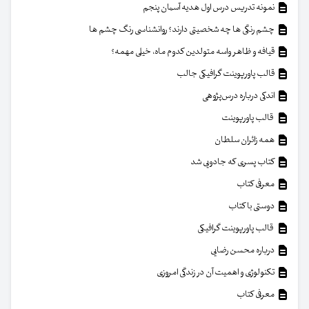
نمونه تدریس درس اول هدیه آسمان پنجم
چشم رنگی ها چه شخصیتی دارند؟ روانشناسی رنگ چشم ها
قیافه و ظاهر واسه متولدین کدوم ماه، خیلی مهمه؟
قالب پاورپوینت گرافیکی جالب
اندکی درباره درس‌پژوهی
قالب پاورپوینت
همه زائران سلطان
کتاب پسری که جادویی شد
معرفی کتاب
دوستی با کتاب
قالب پاورپوینت گرافیکی
درباره محسن رضایی
تکنولوژی و اهمیت آن در زندگی امروزی
معرفی کتاب