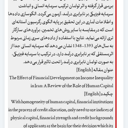
بررسی قرار گرفته و اثر توامان ترکیب سرمایه انسانی و انباشت
سرمایه فیزیکی بر نابرابری درآمد، آزمون می‌گردد. الگوسازی داده‌ها
و اطلاعات آماری در این تحقیق بر پایه الگوی رگرسیون آستانه‌ای
است که در مقایسه با سایر روش‌های تخمین، برآوردهای سازگار
تری ارائه می‌نماید. نتایج با استفاده از داده‌های سری زمانی مربوط
به سال‌های 1393-1348 نشان می‌دهد که سرمایه انسانی جدا از
اثر مستقلی که بر نابرابری درآمد دارد، در ترکیب با سرمایه فیزیکی،
به صورت توامان نابرابری درآمد را تحت تاثیر قرار می‌دهد.
عنوان مقاله [English]
The Effect of Financial Development on Income Inequality
in Iran: A Review of the Role of Human Capital
چکیده [English]
With homogeneity of human capital, financial institutions
in the process of credit allocation, only need to use indices of
physical capital, financial strength and credit backgrounds
of applicants as the basis for their decision which its