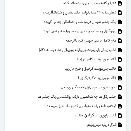
۵ فیلم که همه زنان ایرانی باید تماشا کنند
شعار سال ۱۴۰۱ «سال تولید، دانش‌بنیان و اشتغال‌آفرین»
رنگ چشم هایتان درباره شما و اجدادتان چه می گوید؟
پورنوگرافی چیست و چه اثری بر مغز و رابطه جنسی دارد؟
متن کامل دعای جوشن کبیر با ترجمه
قالب زیبای پاورپوینت برای ارائه پروپوزال و دفاع رساله دکترا
قالب پاورپوینت کادر دار زیبا
قالب پاورپوینت گرافیکی و طرح دار زیبا
قالب پاورپوینت گرافیکی زیبا
نمونه تدریس درس اول هدیه آسمان پنجم
چشم رنگی ها چه شخصیتی دارند؟ روانشناسی رنگ چشم ها
قیافه و ظاهر واسه متولدین کدوم ماه، خیلی مهمه؟
قالب پاورپوینت گرافیکی جالب
اندکی درباره درس‌پژوهی