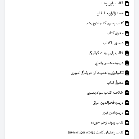
قالب پاورپوینت
همه زائران سلطان
کتاب پسری که جادویی شد
معرفی کتاب
دوستی با کتاب
قالب پاورپوینت گرافیکی
درباره محسن رضایی
تکنولوژی و اهمیت آن در زندگی امروزی
معرفی کتاب
خلاصه کتاب سواد بصری
درباره فخرالدین عراقی
درباره امیر کبیر
کتاب پیوند زخم خورده
کتاب راهنمای کامل Interaction access