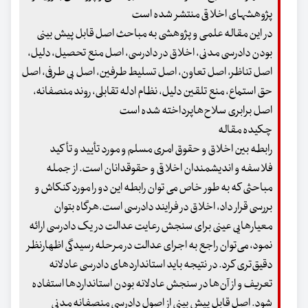
پژوهشهای اخلاقی منتشر شده است
در این مقاله علمی و پژوهشی به مباحث اصل قابل پیش بینی
بودن دادرسی مدنی، اخلاق در دادرسی، اصل منع تحصیل، دلیل،
اصل تناظر، اصل تعاون، اصل تسلیط طرفین، اصل بی طرفی، اصل
حق استماع، منع تلقین دلیل، نظام ادله تقابلی، روند منصفانه،
اصل برابری سلاح‌هاپرداخته شده است
چکیده مقاله
رابطه بین اخلاق و حقوق امری مسلم و مورد تأیید و تأکید
فلاسفه و اندیشمندان اخلاقی و حقوقدانان است. از جمله
مباحثی که به طور خاص می توان رابطه این دو را مورد کنکاش و
بررسی قرار داد، اخلاق در فرایند دادرسی است.هرگاه بتوان
معیارهایی عینی برای سنجش رعایت عدالت در یک دادرسی ارائه
نمود، می‌توان راجع به اجرای عدالت در مرحله رسیدگی اظهار‌نظر
دقیق‌تری کرد. در نتیجه باید استانداردهای دادرسی عادلانه
تعریف و از آن‌ها در سنجش عادلانه بودن استانداردها استفاده
شود. اصل قابل پیش بینی از اصول دادرسی منصفانه مدنی