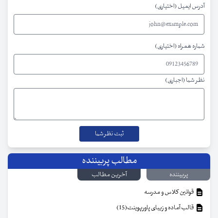
آدرس ایمیل (اختیاری)
شماره همراه (اختیاری)
نظر شما (اجباری)
مطالب پربیننده
پربیننده
آخرین مطالب
قوانین کلاس و مدرسه
قالب آماده و زیبای پاورپوینت(15)