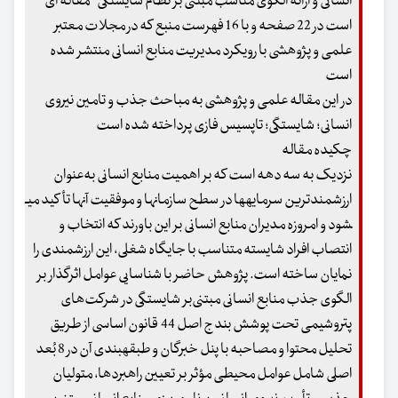
انسانی و ارائه الگوی مناسب مبتنی بر نظام شایستگی " مقاله ای
است در 22 صفحه و با 16 فهرست منبع که در مجلات معتبر
علمی و پژوهشی با رویکرد مدیریت منابع انسانی منتشر شده
است
در این مقاله علمی و پژوهشی به مباحث جذب و تامین نیروی
انسانی؛ شایستگی؛ تاپسیس فازی پرداخته شده است
چکیده مقاله
نزدیک به سه دهه است که بر اهمیت منابع انسانی به‌عنوان
ارزشمندترین سرمایه­ها در سطح سازمان­ها و موفقیت آنها تأکید می­
شود و امروزه مدیران منابع انسانی بر این باورند که انتخاب و
انتصاب افراد شایسته متناسب با جایگاه شغلی، این ارزشمندی را
نمایان ساخته است. پژوهش حاضر با شناسایی عوامل اثرگذار بر
الگوی جذب منابع انسانی مبتنی‌بر شایستگی در شرکت‌های
پتروشیمی تحت پوشش بند ج اصل 44 قانون اساسی از طریق
تحلیل محتوا و مصاحبه با پنل خبرگان و طبقه­بندی آن در 8 بُعد
اصلی شامل عوامل محیطی مؤثر بر تعیین راهبردها، متولیان