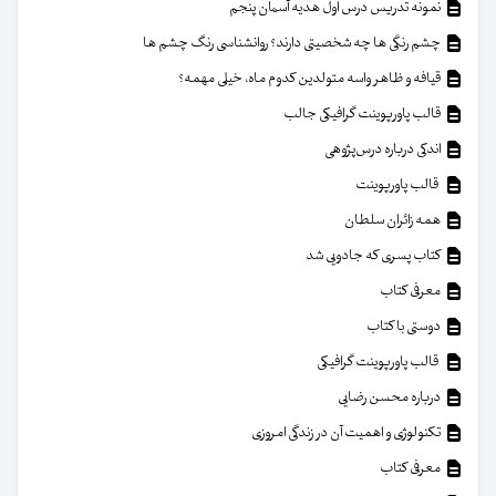
نمونه تدریس درس اول هدیه آسمان پنجم
چشم رنگی ها چه شخصیتی دارند؟ روانشناسی رنگ چشم ها
قیافه و ظاهر واسه متولدین کدوم ماه، خیلی مهمه؟
قالب پاورپوینت گرافیکی جالب
اندکی درباره درس‌پژوهی
قالب پاورپوینت
همه زائران سلطان
کتاب پسری که جادویی شد
معرفی کتاب
دوستی با کتاب
قالب پاورپوینت گرافیکی
درباره محسن رضایی
تکنولوژی و اهمیت آن در زندگی امروزی
معرفی کتاب