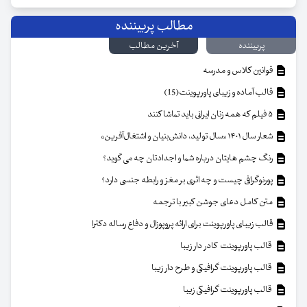
مطالب پربیننده
پربیننده
آخرین مطالب
قوانین کلاس و مدرسه
قالب آماده و زیبای پاورپوینت(15)
۵ فیلم که همه زنان ایرانی باید تماشا کنند
شعار سال ۱۴۰۱ «سال تولید، دانش‌بنیان و اشتغال‌آفرین»
رنگ چشم هایتان درباره شما و اجدادتان چه می گوید؟
پورنوگرافی چیست و چه اثری بر مغز و رابطه جنسی دارد؟
متن کامل دعای جوشن کبیر با ترجمه
قالب زیبای پاورپوینت برای ارائه پروپوزال و دفاع رساله دکترا
قالب پاورپوینت کادر دار زیبا
قالب پاورپوینت گرافیکی و طرح دار زیبا
قالب پاورپوینت گرافیکی زیبا