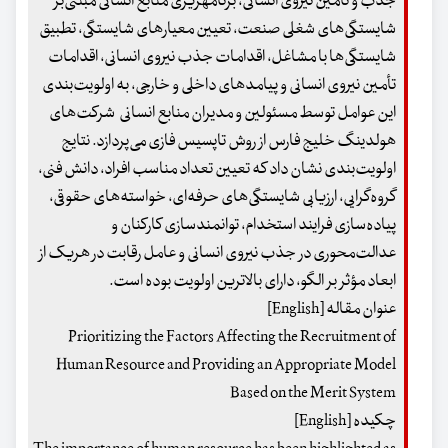
جذب و تأمین نیروی انسانی، برنامه­ریزی منابع انسانی مبتنی‌بر
شایستگی‌های شغلی صنعت، تعیین معیارهای شایستگی، تطبیق
شایستگی‌ها با مشاغل، اقدامات جذب نیروی انسانی، اقدامات
تأمین نیروی انسانی و پیامدهای داخلی و خارجی، به اولویت‌بندی
این عوامل توسط مسئولین و مدیران منابع انسانی شرکت‌های
هولدینگ خلیج فارس از روش تاپسیس فازی می‌پردازد. نتایج
اولویت‌بندی نشان داد که تعیین تعداد مناسب افراد، دانش فنی،
گروه‌گرایی، ارزیابی شایستگی‌های حرفه‌ای، خواسته‌های حقوقی،
پیاده‌سازی فرایند استخدام، توانمندسازی کارکنان و
عدالت‌محوری در جذب نیروی انسانی و عامل رقابت در هریک از
ابعاد مؤثر بر الگو، دارای بالاترین اولویت بوده است.
عنوان مقاله [English]
Prioritizing the Factors Affecting the Recruitment of
Human Resource and Providing an Appropriate Model
Based on the Merit System
چکیده [English]