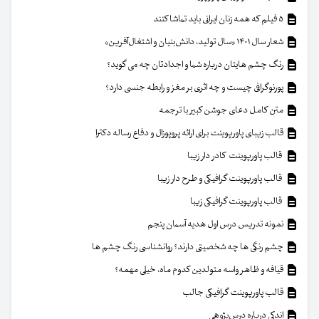
۵ فیلم که همه زنان ایرانی باید تماشا کنند
شعار سال ۱۴۰۱ «سال تولید، دانش‌بنیان و اشتغال‌آفرین»
رنگ چشم هایتان درباره شما و اجدادتان چه می گوید؟
پورنوگرافی چیست و چه اثری بر مغز و رابطه جنسی دارد؟
متن کامل دعای جوشن کبیر با ترجمه
قالب زیبای پاورپوینت برای ارائه پروپوزال و دفاع رساله دکترا
قالب پاورپوینت کادر دار زیبا
قالب پاورپوینت گرافیکی و طرح دار زیبا
قالب پاورپوینت گرافیکی زیبا
نمونه تدریس درس اول هدیه آسمان پنجم
چشم رنگی ها چه شخصیتی دارند؟ روانشناسی رنگ چشم ها
قیافه و ظاهر واسه متولدین کدوم ماه، خیلی مهمه؟
قالب پاورپوینت گرافیکی جالب
اندکی درباره درس‌پژوهی