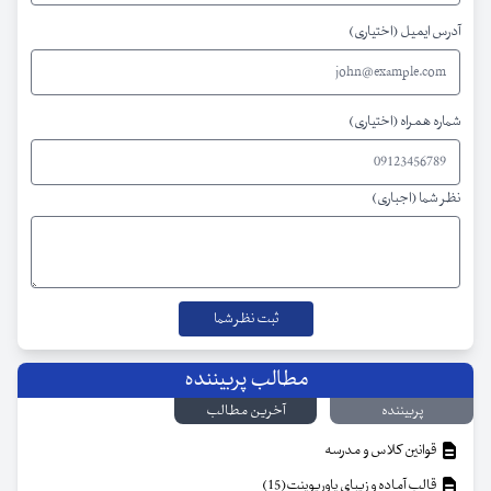
آدرس ایمیل (اختیاری)
شماره همراه (اختیاری)
نظر شما (اجباری)
مطالب پربیننده
پربیننده
آخرین مطالب
قوانین کلاس و مدرسه
قالب آماده و زیبای پاورپوینت(15)