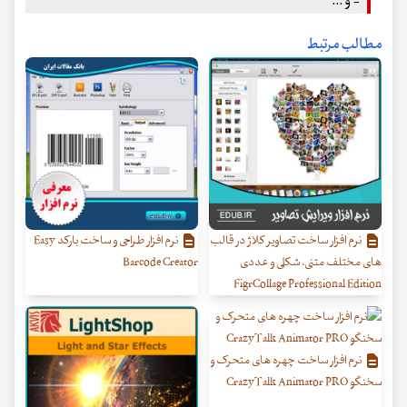
- و ...
مطالب مرتبط
نرم افزار ساخت تصاویر کلاژ در قالب
نرم افزار طراحی و ساخت بارکد Easy
های مختلف متنی، شکلی و عددی
Barcode Creator
FigrCollage Professional Edition
نرم افزار ساخت چهره های متحرک و
سخنگو CrazyTalk Animator PRO