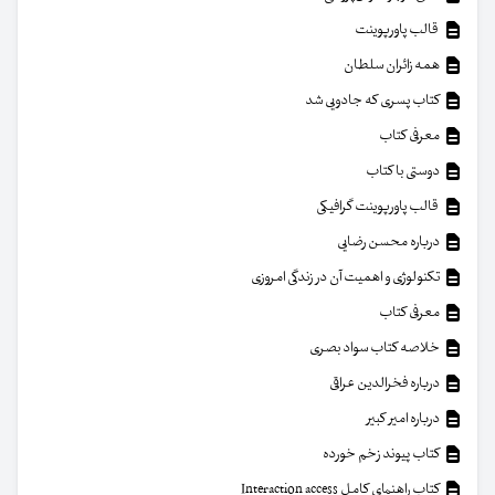
قالب پاورپوینت
همه زائران سلطان
کتاب پسری که جادویی شد
معرفی کتاب
دوستی با کتاب
قالب پاورپوینت گرافیکی
درباره محسن رضایی
تکنولوژی و اهمیت آن در زندگی امروزی
معرفی کتاب
خلاصه کتاب سواد بصری
درباره فخرالدین عراقی
درباره امیر کبیر
کتاب پیوند زخم خورده
کتاب راهنمای کامل Interaction access