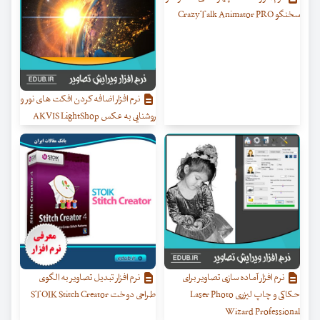
سخنگو CrazyTalk Animator PRO
نرم افزار اضافه کردن افکت های نور و
روشنایی به عکس AKVIS LightShop
نرم افزار آماده سازی تصاویر برای
نرم افزار تبدیل تصاویر به الگوی
حکاکی و چاپ لیزری Laser Photo
طراحی دوخت STOIK Stitch Creator
Wizard Professional