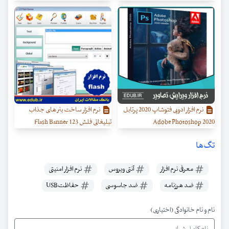
نرم افزار ادوبی فتوشاپ 2020 پرتابل
نرم افزار ساخت بنر های جذاب
Adobe Photoshop 2020
تبلیغاتی فلش 123 Flash Banner
تگ‌ها
معرفی نرم افزار
آنتی ویروس
نرم افزار امنیتی
ضد هرزنامه
ضد جاسوسی
حفاظتUSB
نام و نام خانوادگی (اختیاری)