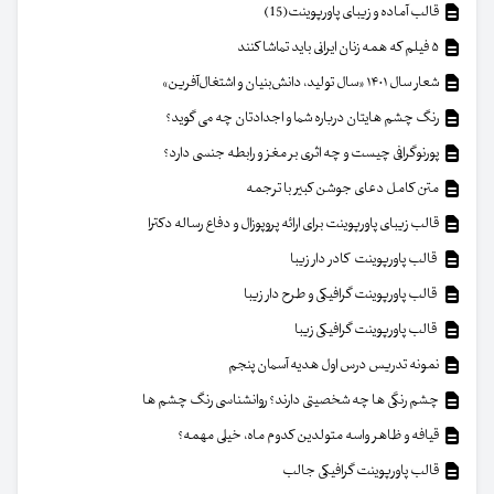
قالب آماده و زیبای پاورپوینت(15)
۵ فیلم که همه زنان ایرانی باید تماشا کنند
شعار سال ۱۴۰۱ «سال تولید، دانش‌بنیان و اشتغال‌آفرین»
رنگ چشم هایتان درباره شما و اجدادتان چه می گوید؟
پورنوگرافی چیست و چه اثری بر مغز و رابطه جنسی دارد؟
متن کامل دعای جوشن کبیر با ترجمه
قالب زیبای پاورپوینت برای ارائه پروپوزال و دفاع رساله دکترا
قالب پاورپوینت کادر دار زیبا
قالب پاورپوینت گرافیکی و طرح دار زیبا
قالب پاورپوینت گرافیکی زیبا
نمونه تدریس درس اول هدیه آسمان پنجم
چشم رنگی ها چه شخصیتی دارند؟ روانشناسی رنگ چشم ها
قیافه و ظاهر واسه متولدین کدوم ماه، خیلی مهمه؟
قالب پاورپوینت گرافیکی جالب