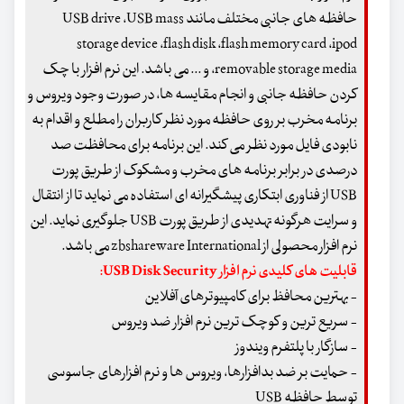
حافظه های جانبی مختلف مانند USB drive ،USB mass
storage device ،flash disk ،flash memory card ،ipod
،removable storage media و ... می باشد. این نرم افزار با چک
کردن حافظه جانبی و انجام مقایسه ها، در صورت وجود ویروس و
برنامه مخرب بر روی حافظه مورد نظر کاربران را مطلع و اقدام به
نابودی فایل مورد نظر می کند. این برنامه برای محافظت صد
درصدی در برابر برنامه های مخرب و مشکوک از طریق پورت
USB از فناوری ابتکاری پیشگیرانه ای استفاده می نماید تا از انتقال
و سرایت هرگونه تهدیدی از طریق پورت USB جلوگیری نماید. این
نرم افزار محصولی از zbshareware International می باشد.
قابلیت های کلیدی نرم افزار USB Disk Security:
- بهترین محافظ برای کامپیوترهای آفلاین
- سریع ترین و کوچک ترین نرم افزار ضد ویروس
- سازگار با پلتفرم ویندوز
- حمایت بر ضد بدافزارها، ویروس ها و نرم افزارهای جاسوسی
توسط حافظه USB