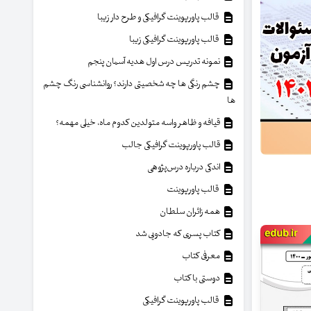
قالب پاورپوینت گرافیکی و طرح دار زیبا
قالب پاورپوینت گرافیکی زیبا
نمونه تدریس درس اول هدیه آسمان پنجم
چشم رنگی ها چه شخصیتی دارند؟ روانشناسی رنگ چشم
ها
قیافه و ظاهر واسه متولدین کدوم ماه، خیلی مهمه؟
قالب پاورپوینت گرافیکی جالب
اندکی درباره درس‌پژوهی
قالب پاورپوینت
همه زائران سلطان
کتاب پسری که جادویی شد
معرفی کتاب
دوستی با کتاب
قالب پاورپوینت گرافیکی