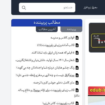
معرفی نرم افزار
مطالب پربیننده
پربیننده
آخرین مطالب
قوانین کلاس و مدرسه
قالب آماده و زیبای پاورپوینت(15)
۵ فیلم که همه زنان ایرانی باید تماشا کنند
شعار سال ۱۴۰۱ «سال تولید، دانش‌بنیان و اشتغال‌آفرین»
رنگ چشم هایتان درباره شما و اجدادتان چه می گوید؟
پورنوگرافی چیست و چه اثری بر مغز و رابطه جنسی دارد؟
متن کامل دعای جوشن کبیر با ترجمه
قالب زیبای پاورپوینت برای ارائه پروپوزال و دفاع رساله
دکترا
قالب پاورپوینت کادر دار زیبا