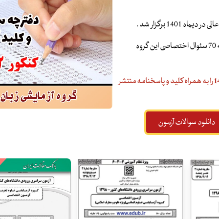
در این آزمون داوطلبان گروه آزمایشی زبان عصر پنج شنبه 29 دی ماه به 70 سئوال اختصاصی این گروه
دفترچه سئوالات مرحله اول آزمون سراسری گروه آزمایشی زبان سال 1402 را به همراه کلید و پاسخنامه منتشر
دانلود سوالات آزمون