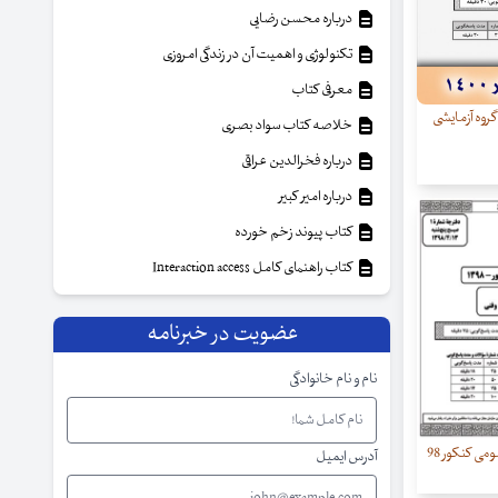
درباره محسن رضایی
تکنولوژی و اهمیت آن در زندگی امروزی
معرفی کتاب
ئوالات بهیاری کنکور 1400 گروه آزمایشی
خلاصه کتاب سواد بصری
درباره فخرالدین عراقی
درباره امیر کبیر
کتاب پیوند زخم خورده
کتاب راهنمای کامل Interaction access
عضویت در خبرنامه
نام و نام خانوادگی
دانلود دفترچه سئوالات عمومی کنکور 98
آدرس ایمیل