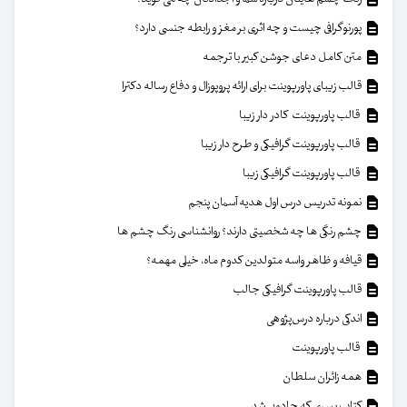
پورنوگرافی چیست و چه اثری بر مغز و رابطه جنسی دارد؟
متن کامل دعای جوشن کبیر با ترجمه
قالب زیبای پاورپوینت برای ارائه پروپوزال و دفاع رساله دکترا
قالب پاورپوینت کادر دار زیبا
قالب پاورپوینت گرافیکی و طرح دار زیبا
قالب پاورپوینت گرافیکی زیبا
نمونه تدریس درس اول هدیه آسمان پنجم
چشم رنگی ها چه شخصیتی دارند؟ روانشناسی رنگ چشم ها
قیافه و ظاهر واسه متولدین کدوم ماه، خیلی مهمه؟
قالب پاورپوینت گرافیکی جالب
اندکی درباره درس‌پژوهی
قالب پاورپوینت
همه زائران سلطان
کتاب پسری که جادویی شد