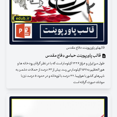
قالبهای پاورپوینت دفاع مقدس
قالب پاورپوینت حماسی دفاع مقدس
طول مرز ایران و عراق۱۳۳۶ کیلومتر است که با در نظر گرفتن رودخانه ها و
هور العظیم به۱۵۹۱ کیلومتر می رسد. بیش از ۶۳ درصد از حملات دشمن به
شهرهای كشور با هواپیما، ۳۲ درصد با توپخانه و در حدود ۵ درصد نیز با
موشك صورت گرفته است