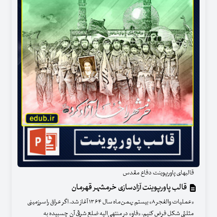
قالبهای پاورپوینت دفاع مقدس
قالب پاورپوینت آزادسازی خرمشهر قهرمان
«عملیات والفجر ۸» بیستم بهمن‌ماه سال ۱۳۶۴ آغاز شد. اگر عراق را سرزمینی
مثلثی شکل فرض کنیم، «فاو» در منتهی‌الیه ضلع شرقی آن چسبیده به