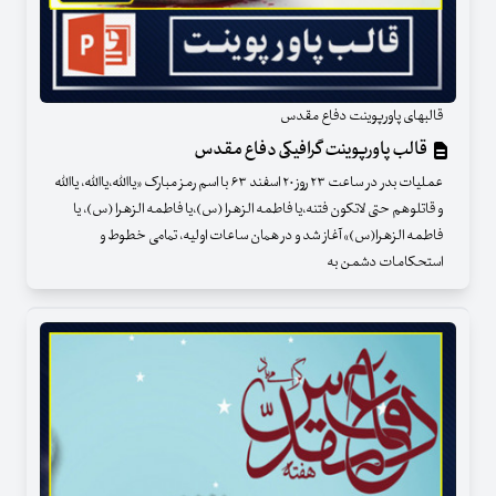
قالبهای پاورپوینت دفاع مقدس
قالب پاورپوینت گرافیکی دفاع مقدس
عملیات بدر در ساعت ‌۲۳ روز ‌۲۰ اسفند ۶۳ با اسم رمز مبارک «یاالله،یاالله، یاالله
و قاتلوهم حتی لاتکون فتنه،یا فاطمه الزهرا (س)،یا فاطمه الزهرا (س)، یا
فاطمه الزهرا(س)» آغاز شد و در همان ساعات اولیه، تمامی خطوط و
استحکامات دشمن به