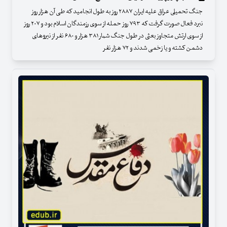
جنگ تحمیلی عراق علیه ایران ۲۸۸۷ روز به طول انجامید که طی آن هزار روز
نبرد فعال صورت گرفت که ۷۹۳ روز حمله از سوی رزمندگان اسلام بود و ۲۰۷ روز
از سوی ارتش متجاوز بعثی در طول جنگ شمار ۳۸۱ هزار و ۶۸۰ نفر از نیروهای
دشمن کشته و یا زخمی شدند و ۷۲ هزار نفر