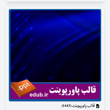
قالب پاورپوینت (1443)