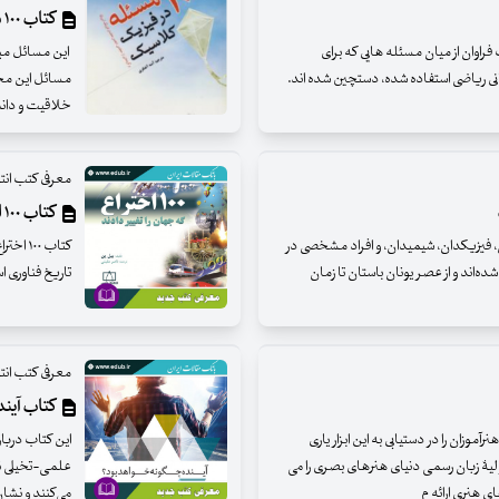
کتاب ۱۰۰ مسئله در فیزیک کلاسیکم
راوان از میان مسئله هایی که برای
این مسائل مبا
انی ریاضی استفاده شده، دستچین شده اند.
مسائل این مجم
خلاقیت و دان
معرفی کتب ان
کتاب ۱۰۰ اختراع که جهان را تغییر دادند
 فیزیکدان، شیمیدان، و افراد مشخصی در
کتاب ۰
شده‌‌اند و از عصر یونان باستان تا زمان
تاریخ فناوری 
معرفی کتب ان
کتاب آین
زان را در دستیابی به این ابزار یاری
این کتاب دربا
ول اولیۀ زبان رسمی دنیای هنرهای بصری را می
علمی-تخیلی نی
ی هنری ارائه م
می‌کنند و نشا