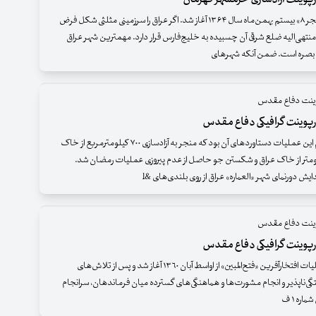
«عملیات والفجر ۸» بیستم بهمن‌ماه سال ۱۳۶۴ آغاز شد. اگر عراق را سرزمینی مثلثی شکل فرض
 منتهی‌الیه ضلع شرقی آن چسبیده به خلیج‌فارس قرار دارد. مهمترین شهر عراق
، بصره است. ضمن آنکه شهرهای
پوینت دفاع مقدس
رپوینت گرافیکی دفاع مقدس
ویژگی‌های مهم این عملیات دستاوردهای آن بود که منجر به آزادسازی ۷۰۰ کیلومترمربع از خاک
ن و ۳۰۰ کیلومتر از خاک عراق و شکستن جو حاصل از عدم پیروزی عملیات رمضان شد.
یش دورنمای شهر «العماره» عراق از روی بلندی‌های &l
پوینت دفاع مقدس
رپوینت گرافیکی دفاع مقدس
طرح‌ریزی عملیات افتخارآفرین «فتح‌المبین» از اواسط آبان ‌١٣٦٠ آغاز شد و پس از تلاش‌های
‌ناپذیر و انجام مشورت‌ها و هماهنگی‌های گسترده میان فرماندهان، سرانجام
ره ‌١ ف