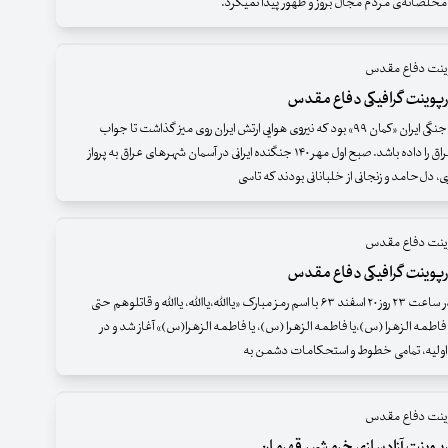
خلصانه‌ی مردم مجال بروز و ظهور پیدا نمیکرد.
پوینت دفاع مقدس
رپوینت گرافیکی دفاع مقدس
نخستین طرح جنگی ایران «کمان ۹۹» بود که نیروی هوایی ارتش ایران روی میز گذاشت تا جواب
حمله هوایی عراق را داده باشد. صبح اول مهر ۱۴۰ جنگنده ایرانی در آسمان شهرهای عراق به پرواز
ی، دل‌حامد و زنجانی از خلبانانی بودند که تاسی
پوینت دفاع مقدس
رپوینت گرافیکی دفاع مقدس
عملیات بدر در ساعت ‌۲۳ روز ‌۲۰ اسفند ۶۳ با اسم رمز مبارک «یاالله،یاالله، یاالله و قاتلوهم حتی
 فاطمه الزهرا (س)،یا فاطمه الزهرا (س)، یا فاطمه الزهرا(س)» آغاز شد و در
ولیه، تمامی خطوط و استحکامات دشمن به
پوینت دفاع مقدس
رپوینت آزادسازی خرمشهر قهرمان