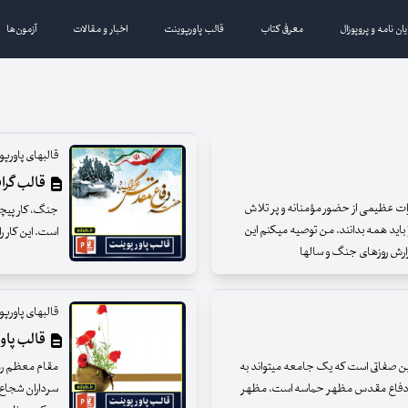
یان نامه و پروپوزال
معرفی کتاب
قالب پاورپوینت
اخبار و مقالات
آزمون‌ها
قالبهای پاور
قالب گرا
ت عظیمی از حضور مؤمنانه و پر تلاش
جنگ، کار پیچیده‌
 باید همه بدانند. من توصیه میکنم این
است. این کار ر
گزارش روزهای جنگ و سالها
قالبهای پاور
قالب پاو
ن صفاتی است که یک جامعه میتواند به
مقام معظم رهب
یعنی دفاع مقدس مظهر حماسه است، مظهر
سرداران شجاع،