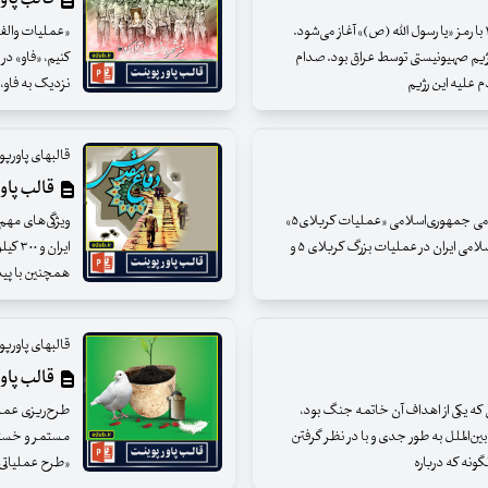
عملیات خیبر ساعت ۲۱:۳۰ سوم اسفندماه سال ۱۳۶۲ با رمز «یا رسول الله (ص)» آغاز می‌شود.
ژیم صهیونیستی توسط عراق بود. صدام
کنیم، «فاو» در
 علیه این رژیم
نزدیک به فاو
قالبهای پاور
قالب پاو
عملیات کربلای۵؛تثبیت موقعیت برتر سیاسی – نظامی جمهوری‌اسلامی «عملیات کربلای۵»
۱۹ دیماه سال ۱۳۶۵ آغاز شد.موفقیت‌های جمهوری اسلامی ایران در عملیات بزرگ کربلای ‌۵ و
ایرا
همچنین با پیدا
قالبهای پاور
قالب پاو
 که یکی از اهداف آن خاتمه جنگ بود،
ن‌الملل به طور جدی و با در نظر گرفتن
مستمر و خستگی
گونه که درباره
«طرح عملیاتی شما