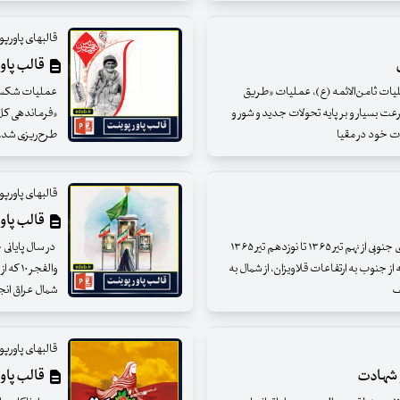
قالبهای پاور
قالب پاو
ملیات ثامن‌الائمه (ع)، عملیات «طریق
عملیات شکست 
ر سال دوم جنگ (آذرماه سال ۱۳۶۰) با سرعت بسیار و بر پایه تحولات جدید و شور و
«فرماندهی کل 
ت خود در مقیا
طرح‌ریزی شد.ع
قالبهای پاور
قالب پاو
عملیات کربلای ۱ به‌منظور کاهش فشار در جبهه‌های جنوبی از نهم تیر ۱۳۶۵ تا نوزدهم تیر ۱۳۶۵
در سال پایانی
از جنوب به ارتفاعات قلاویزان، از شمال به
ف
شمال عراق انجا
قالبهای پاور
و شهادت
قالب پاو