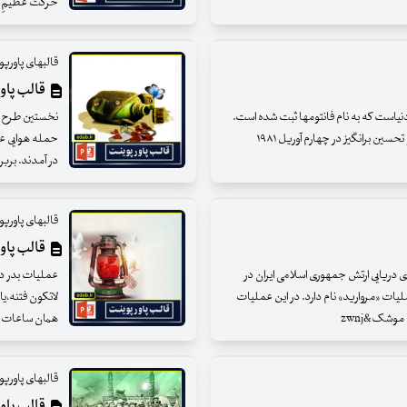
حرکت عظیمِ م
قالبهای پاور
قالب پاو
 هوایی دنیاست که به نام فانتومها ثبت شده است.
جنگنده‌های از نوع فانتوم‌ طی یک عملیات پیچیده و تحسین برانگیز در چهارم آوریل ۱۹۸۱
در آمدند. بربر
قالبهای پاور
قالب پاو
ی دریایی ارتش جمهوری اسلامی ایران در
ت «مروارید» نام دارد. در این عملیات
لاتکون فتنه،یا
همان ساعات ا
قالبهای پاور
قالب پاو