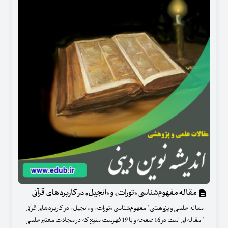
مقاله مفهوم‌شناسی «تورات» و «انجیل» در کاربردهای قرآنی
مقاله علمی و پژوهشی " مفهوم‌شناسی «تورات» و «انجیل» در کاربردهای قرآنی
" مقاله ای است در 16 صفحه و با 19 فهرست منبع که در مجلات معتبر علمی