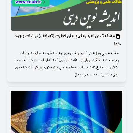
مقاله تبیین تقریرهای برهان فطرت (تضایف) بر اثبات وجود
خدا
مقاله علمی و پژوهشی " تبیین تقریرهای برهان فطرت (تضایف) بر اثبات
وجود خدا (با تأکید بر آرای آیت‌الله شاه‌آبادی) " مقاله ای است در 16 صفحه و با
27 فهرست منبع که در مجلات معتبر علمی و پژوهشی با رویکرد اندیشه نوین
دینی منتشر شده است در این مق