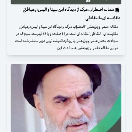
مقاله اضطراب مرگ از دیدگاه ابن سینا و الیس: رهیافتی
مقایسه ای-التقاطی
مقاله علمی و پژوهشی " اضطراب مرگ از دیدگاه ابن سینا و الیس: رهیافتی
مقایسه ای-التقاطی" مقاله ای است در 14 صفحه و با 68 فهرست منبع که در
مجلات معتبر علمی و پژوهشی با رویکرد اندیشه نوین دینی منتشر شده است
در این مقاله علمی و پژوهشی به مباحث ابن