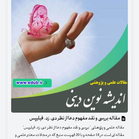
مقاله بررسی و نقد مفهوم دعا از نظر دی. زد. فیلیپس
مقاله علمی و پژوهشی " بررسی و نقد مفهوم دعا از نظر دی. زد. فیلیپس"
مقاله ای است در 18 صفحه و با 20 فهرست منبع که در مجلات معتبر علمی و