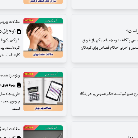
مقالات ویروس 
ر است؟
نوجوانی د
صی و آگاهانه و نیز میانجیگری از طریق
فراگیری کرونا
 صدور و اجرای احکام قصاص برای کودکان
کرده‌است، پیا
کارشناسان حوزه
ویژه یازدهمین 
بهره وری 
 هنوز نتوانسته افکار عمومی و حتی نگاه
طی پنجاه سال 
است.
مقالات فرهنگی