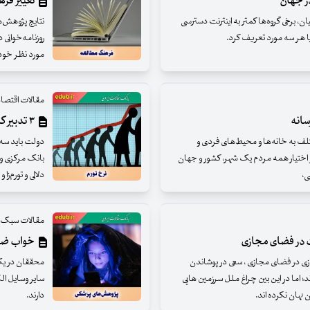
ر جهان
تغییر فر
 برخی گروه‌ها کمتر به اینترنت دسترسی
نتایج پژوهش‌ه
د یا هر سه مورد تعریف کرد.
مورد نظر خود
مقالات اقتصا
سانه
۳ تدبیر کلیدی برای مهار تورم
تلف به خانه‌ها و محیط‌های فردی و
دولت باید سه ر
ر اختیار همه مردم یک شهر، کشور و جهان
بانک مرکزی و 
ی،
دلالی و تورم‌ز
مقالات سبک ز
ت در فضای مجازی
خواب ضعی
زی در فضای مجازی ، سعی در پوشاندن
محققان در یک 
د؛ اما در این بین چراغ ملل سرزمین هایی
سایر وسایل ال
 نهان نکرده اند.
دارند.