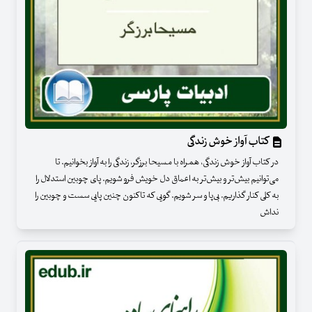
کتاب آواز خوش زندگی
در کتاب آواز خوش زندگی، همراه با مسیحا برزگر، زندگى را به آواز بخوانیم. تا
مى‌توانیم بیش‌تر و بیش‌تر به اعماق دل خویش فرو شویم. پاى چوبین استدلال را
به کلى کنار گذاریم. بى‌پا و سر شویم. گویى که تاکنون چنین پایى سست و چوبین را
نداش