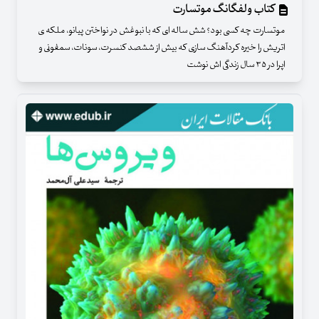
کتاب ولفگانگ موتسارت
موتسارت چه کسی بود؟ شش ساله ای که با نبوغش در نواختن پیانو، ملکه ی
اتریش را خیره کردآهنگ سازی که بیش از ششصد کنسرت، سونات، سمفونی و
اپرا در ۳۵ سال زندگی اش نوشت