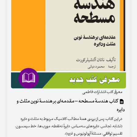
معرفی کتب انتشارات فاطمی
کتاب هندسهٔ مسطحه – مقدمه‌ای بر هندسهٔ نوین مثلث و
دایره
در این کتاب، پس از بررسی همهٔ مطالب کلاسیک مربوط به مثلث و دایره
(تشابه، تجانس، دایره‌های سه‌مماس، دایرهٔ نه‌نقطه، مورب‌ها، خط سیمسون،
تقسیم توافقی، مسئلهٔ آپولونیوس و غیره)،