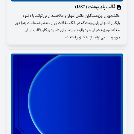
قالب پاورپوینت (1587)
دانشجویان ، پژوهشگران، دانش آموزان و علاقمندان می توانند با دانلود
رایگان قالبهای پاورپوینت که در بانک مقالات ایران منتشر شده است به راحتی
مقالات و پژوهشهای خود را ارائه نمایند . برای دانلود رایگان قالب زیبای
پاورپوینت می توانید از لینک زیر استفاده