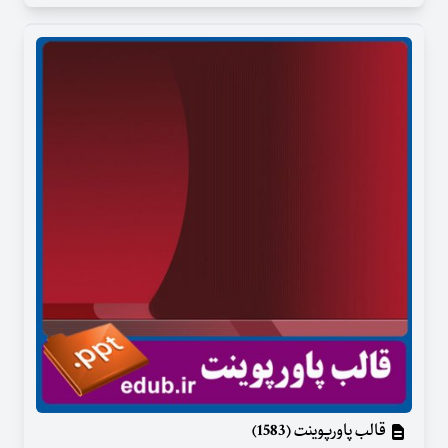
قالب پاورپوینت (1583)