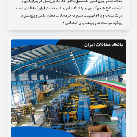
مقاله علمی و پژوهشی " همسویی تحقق عدالت بین‌نسلی در بهره‌برداری از
درآمد منابع هیدروکربوری با رفاه اقتصادی بلندمدت در ایران " مقاله ای است
در 22 صفحه و با 24 فهرست منبع که در مجلات معتبر علمی و پژوهشی با
رویکرد سیاست ها و پژوهشهای اقتصادی م