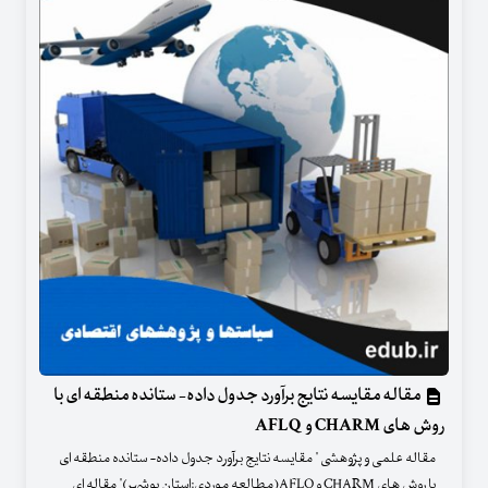
مقاله مقایسه نتایج برآورد جدول داده- ستانده منطقه ای با
روش های CHARM و AFLQ
مقاله علمی و پژوهشی " مقایسه نتایج برآورد جدول داده- ستانده منطقه ای
با روش های CHARM و AFLQ(مطالعه موردی:استان بوشهر)" مقاله ای