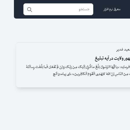
معرفی نرم افزار
عید غدیر
ور ولایت در آیه تبلیغ
«یا اَیُّهَا الرَّسُولُ بَلِّغْ ما اُنْزِلَ اِلَیْکَ مِنْ رَبِّکَ وَ اِنْ لَمْ تَفْعَلْ فَما بَلَّغْتَ رِسالَتَهُ
َ مِنَ النّاسِ اِنَّ اللّه َ لایَهْدِی الْقَوْمَ الْکافِرینَ»؛ «ای پیامبر! آنچ