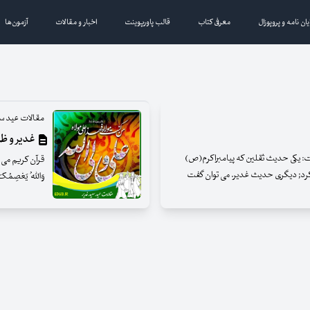
یان نامه و پروپوزال
معرفی کتاب
قالب پاورپوینت
اخبار و مقالات
آزمون‌ها
مقالات عید س
غدیر و ظه
: یکی حدیث ثقلین که پیامبراکرم(ص)
قرآن کریم می فرماید: 
زد کرد; دیگری حدیث غدیر. می توان گفت
وَاللّه ُ یَعْصِمُک