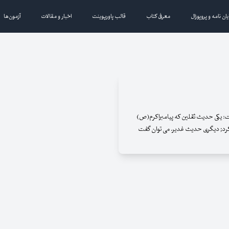
یان نامه و پروپوزال
معرفی کتاب
قالب پاورپوینت
اخبار و مقالات
آزمون‌ها
: یکی حدیث ثقلین که پیامبراکرم(ص)
زد کرد; دیگری حدیث غدیر. می توان گفت