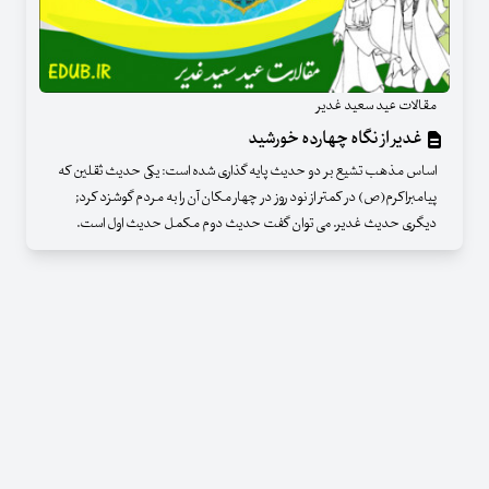
مقالات عید سعید غدیر
غدیر از نگاه چهارده خورشید
اساس مذهب تشیع بر دو حدیث پایه گذاری شده است: یکی حدیث ثقلین که
پیامبراکرم(ص) در کمتر از نود روز در چهار مکان آن را به مردم گوشزد کرد;
دیگری حدیث غدیر. می توان گفت حدیث دوم مکمل حدیث اول است.