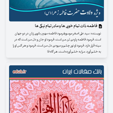
فاطمه ذات تمام خوبی ها و مادر تمام نیکی ها
نویسنده : سید علی اصغر موسویفرمود فاطمه مهین بانوی زنان در دو جهان
است. فرمود فاطمه پاره ی تن من است. فرمود او جان و دل من است که در
سینه قرار دارد. فرمود او نور چشم و میوه ی دل من است. فرمود و هر کس او را
به خشم آورد، مرا به خشم آورده است. هر گاه فا