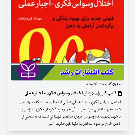
معرفی کتب انتشارات رشد
کتاب کار برای درمان اختلال وسواس فکری - اجبار عملی
اختلال وسواس فكري - اجبار عملي شكلي از اضطراب است كه صورت‌ها و
شدت‌هاي متفاوتي دارد. تعريف آن هم، وجود فكرهاي تكراري، مزاحم و
ناخوشايندي به نام وسواس، درباره چيزهاي ترسناكي است كه به سختي از
ذهن خارج مي‌شود. شخص به دنبال اين فكرها، اعم