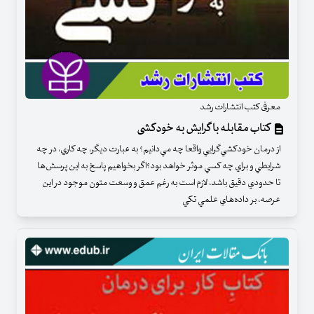
معرفی کتب انتشارات رشد
کتاب مقابله با گرایش به خودکشی
از درمان خودكشي‌گرايي واقعا چه مي‌دانيم؟ به عبارت ديگر، چه كاري، در چه
شرايطي و براي چه كسي موثر خواهد بود؟اگر بخواهيم پاسخ به اين پرسش‌ها
تا حدودي دقيق باشد، لازم است به رغم عمق و وسعت متون موجود در اين
عرصه، بر داده‌هاي علمي تكي