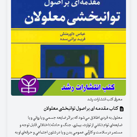
معرفی کتب انتشارات رشد
کتاب مقدمه ای بر اصول توانبخشی معلولان
معلول به فردي اطلاق مي‌شود كه بر اثر ضايعه جسمي و يا رواني و يا
ضايعه‌اي توام (ناشي از توارث، بيماري، جنگ و حادثه) اختلالي قابل توجه و
مستمر در سلامت و كارآيي عمومي بدن و يا در شئون اجتماعي و حرفه‌اي او به