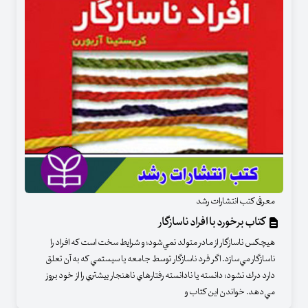
معرفی کتب انتشارات رشد
کتاب برخورد با افراد ناسازگار
هيچكس ناسازگار از مادر متولد نمي‌شود؛ و شرايط سخت است كه افراد را
ناسازگار مي‌سازد. اگر فرد ناسازگار توسط جامعه يا سيستمي كه به آن تعلق
دارد درك نشود؛ دانسته يا نادانسته رفتارهاي ناهنجار بيشتري را از خود بروز
مي‌دهد. خواندن اين كتاب و