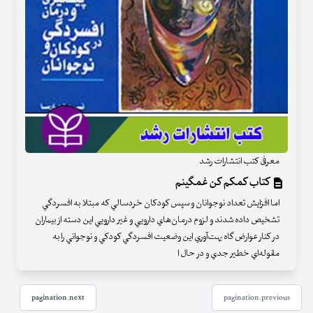
معرفی کتب انتشارات رشد
کتاب کمکم کن غمگینم
اما افزايش تعداد نوجوانان و سپس كودكان خردسالي كه مبتلا به افسردگي
تشخيص داده شدند و لزوم درمان‌هاي دارويي و غير دارويي اين دسته از بيماران
در كنار عوارض گاه بهت‌آوري اين وضعيت افسردگي كودكي و نوجواني را به
مقوله‌اي خطير جدي و در حال ا
pagination.next
pagination.previous