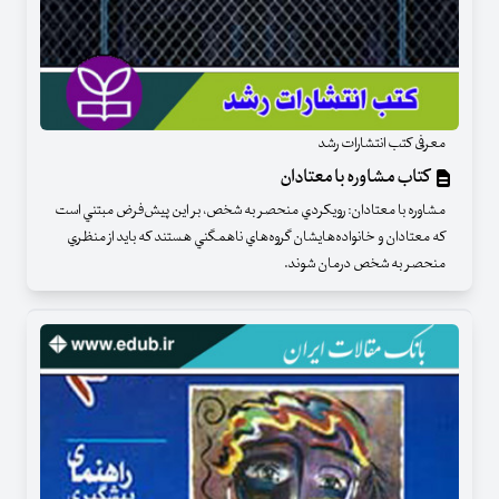
معرفی کتب انتشارات رشد
کتاب مشاوره با معتادان
مشاوره با معتادان: رويكردي منحصر به شخص، بر اين پيش‌فرض مبتني است
كه معتادان و خانواده‌هايشان گروه‌هاي ناهمگني هستند كه بايد از منظري
منحصر به شخص درمان شوند.