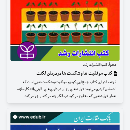
معرفی کتب انتشارات رشد
کتاب موفقیت ها و شکست ها در درمان لکنت
آنچه ما در اين كتاب جمع‌آوري كرديم موفقيت و شكست‌هايي است كه
احساس كرديم مي‌تواند فرآيندهاي پنهان در داوري‌هاي باليني را آشكار سازد‎،
همان فرآيندهايي كه معلوم مي‌كرد درمانگر چه مي‌كند و چرا مي‌كند.