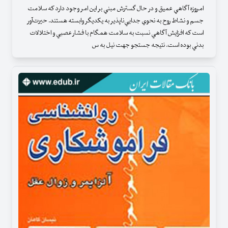
امروزه آگاهي عميق و در حال گسترش مبني بر اين امر وجود دارد كه سلامت
جسم و نشاط روح به نحوي جدايي‌ناپذير به يكديگر وابسته هستند. حيرت‌آور
است كه افزايش آگاهي نسبت به سلامت همگام با فشار عصبي و اختلالات
بدني بوده است. نتيجه جستجو جهت نيل به س