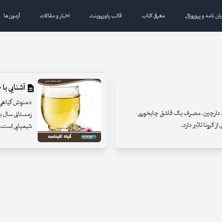
یان نامه و پروپوزال
معرفی کتاب
قالب پاورپوینت
اخبار و مقالات
آزمون‌ها
آشنایی با
دمنوش گیاهی اک
ِه، دارچین، مصرف یک قاشق چایخوری
زمستانی سال به
 کرونا تاثیر دارد.
شیمیایی است. 