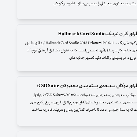
یمیشن به محتوای دیجیتالی را میسر می سازد. علاوه بر گردش
کارت تبریک Hallmark Card Studio
نرم افزار طراحی کارت تبریک - Hallmark Card Studio 2018 Deluxe v19.0.0.11 نرم افزار طراحی
ای خاص کارت پستال اثری تجسمی است، که به عنوان یک ابزار فرهنگی کوچک
 می‌رود. در بسیاری از نقاط دنیا، تصویر جاذبه‌های
طراحی موکاپ سه بعدی بسته بندی محصولات iC3D Suite
نرم افزار طراحی موکاپ سه بعدی بسته بندی محصولات - iC3D Suite v5.0.0 x64 نرم افزار
طراحی موکاپ سه بعدی بسته بندی محصولات iC3D اولین نرم افزار طراحی سریع پکیج های
 که به شما اجازه می دهد تا با صرف کمترین زمان و هزینه، قادر به ساخت