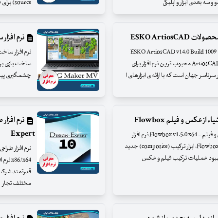
سه بعدی ابزار و اپلیکی
source) برای طرح بندی، حروف چینی و تهیه اسناد و تصاویر حرفه ای جهت چاپ روزنام
ESKO ArtiosC
نرم افزار سا
نرم افزار طراحی ساختار قالب بسته بندی محصولات - ESKO ArtiosCAD v14.0 Build 1009
نرم افزار طراحی ساختار قالب بسته بندی محصولات ArtiosCAD محبوب ترین نرم افزار برای
ساخت بازی برای
اسر جهان است که با ارائه ی ابزارهای ا
چشمگیری پیدا 
ز عکس و فیلم Flowbox
Expert
نرم افزار کامپوزیت حرفه ای و جداسازی اشیاء از عکس و فیلم - Flowbox v1.5.0 x64 نرم افزار
کامپوزیت حرفه ای و جداسازی اشیاء از عکس و فیلم Flowbox، ابزار ترکیب (composite) جدید
بهبود عملیات ترکیب فیلم و عکس
مختلف تجار