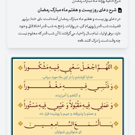
شرح ادعیه روزانه ماه مبارک رمضان
شرح دعای روز بیست‌ و هفتم ماه مبارک رمضان
در دعای روز بیست و هفتم ماه مبارک رمضان آمده است: «ای خدا، برتری
فضیلت شب قدر را روزی‌ام کن، در روایات، راجع به شب قدر اختلافاتی وجود
دارد. برخی اولیاء، تمام سال را احیاء می‌گرفتند تا آن شب قدر که معلوم نیست
چه وقت است را درک کنند.&ra