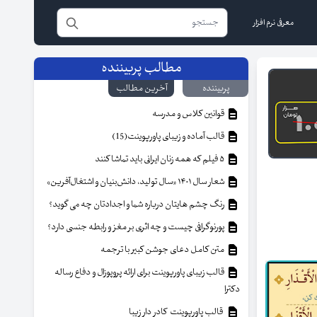
معرفی نرم افزار
مطالب پربیننده
پربیننده
آخرین مطالب
قوانین کلاس و مدرسه
قالب آماده و زیبای پاورپوینت(15)
۵ فیلم که همه زنان ایرانی باید تماشا کنند
شعار سال ۱۴۰۱ «سال تولید، دانش‌بنیان و اشتغال‌آفرین»
رنگ چشم هایتان درباره شما و اجدادتان چه می گوید؟
پورنوگرافی چیست و چه اثری بر مغز و رابطه جنسی دارد؟
متن کامل دعای جوشن کبیر با ترجمه
قالب زیبای پاورپوینت برای ارائه پروپوزال و دفاع رساله
دکترا
قالب پاورپوینت کادر دار زیبا