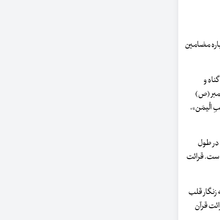
 به خواند دعای «مجیر» در روزهای ۱۳، ۱۴ و ۱۵ ماه مبارک، درباره مضامین
گناه و
مبر (ص)
ِ الْیمَن»،
 در طول
است. قرائت
که زنگار قلب
ائت قرآن