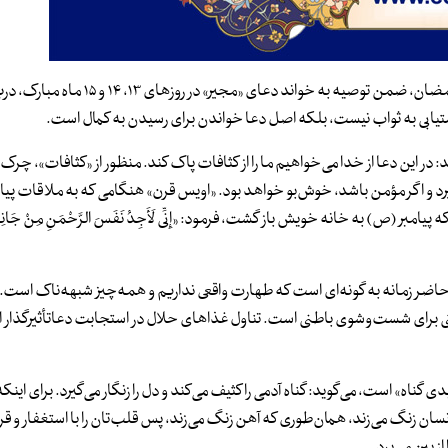
آیت‌الله مجتهدی تهرانی در ابتدای شرح دعای روز سیزدهم ماه مبارک رمضان، ضمن توصیه
 دستیابی به ثواب نیست، بلکه اصل دعا خواندن برای رسیدن به کمال است.
رِ» می‌گوید: در این دعا از خدا می‌خواهیم ما را از کثافات پاک کند. منظور از «کثافات»، چرک 
و اگر مؤمن باشد، خوش‌بو خواهد بود. «اویس قرن» هنگامی که به ملاقات پیا
بر (ص) به خانه خویش باز گشت، فرمود: «إِنِّی لَأَجِدُ نَفَسَ الرَّحْمَنِ مِنْ جَانِب
ل حاضر زمانه به گونه‌ای است که طهارت واقعی نداریم و همه‌چیز شبهه‌ناک است.
صتی برای شست‌وشوی باطنی است. تناول غذاهای حلال در استجابت دعاتأثیرگذار 
 پلیدی گناه» است، می‌گوید: گناه آدمی را کثیف می‌کند و دل را زنگار می‌گیرد. برای این
انسان زنگ می‌زند، همان‌طوری که آهن زنگ می‌زند، پس قلب‌تان را با استغفار و قر
 بین می‌برد.