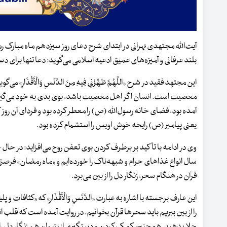
بلند عرفانی و آمیزه‌های عمیق ادعیه اسلامی می‌گوید: دعا تنها برای
این مجتهد فقید در شرح «اللَّهُمَّ طَهِّرْنِی فِیهِ مِنَ الدَّنَسِ وَالْأَقْذَا
معصیت است. انسان اگر اهل معصیت باشد، بوی بدی به خود می‌گیرد 
آمده بود، فضای خانه رسول‌الله (ص) را معطر کرده بود و فردای آن روز که پیام
یعنی پیامبر (ص) رایحه خوش اویس را استشمام کرده بود.
وی در ادامه با تأکید بر برطرف کردن بوی تعفن روح می‌افزاید: در حا
سال انواع غذاهای حرام و شبهه‌ناک را خورده‌ایم و «ماه رمضان» فر
قرآن در هنگام سحر، زنگار دل را از بین می‌برد.
این عارف برجسته با اشاره به عبارت «الدَّنَسِ وَالْأَقْذَارِ» که «کثافات و
را از بین ببریم باید سحرها قرآن بخوانیم. در روایت آمده است که قلب 
جلا بدهید. همچنین کمک کردن و دستگیری از یتیمان هم زنگار دل را از