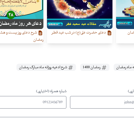
مضان
دعای حضرت علی(ع) در شب عید فطر
شرح دعای روز بیست‌ و هشت
رمضان
 ماه رمضان
رمضان 1400
شرح ادعیه روزانه ماه مبارک رمضان
اری)
شماره همراه (اختیاری)