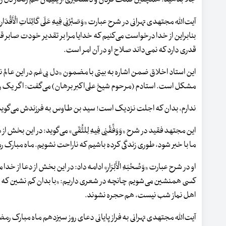
آیت‌الله مجتهدی تهرانی در شرح عبارت «وَصَبِّرْنِی فِیهِ عَلَی کَائِنَاتِ الْ
بنابراین از خدا درخواست می‌کنیم که خدایا مرا بر تقدیر خودت صابر قرار 
قدری دارد که نمی‌داند صلاح او در آن امر است.
این استاد اخلاق ضمن اشاره به بیتی با مضمون «دل بی‌غم در این عالم نب
مشکل است. استادم (مرحوم شیخ علی‌اکبر برهان) می‌گفت: اگر یک ر
ندارم، بدان که اجلت نزدیک است! سید بن طاوس به فرزندش می‌گوید: پ
این مجتهد فقید در شرح «وَوَفِّقْنِی فِیهِ لِلتُّقَی» می‌گوید: در این بخ
ما با خبر شود، طوری زندگی کرده باشیم که ناراحت نشویم. ماه مبارک
او در شرح عبارت «وَصُحْبَهِ الْأَبْرَارِ» ادامه داد: در این بخش از دعا ا
کسی همنشین می‌شویم چانچه در شعری داریم: «با بدان کم نشین که صحب
اهل نماز شب نیست، هم‌حجره نشوند.
آیت‌الله مجتهدی تهرانی به فراز پایانی دعای روز سیزدهم ماه مبارک رمضان ی