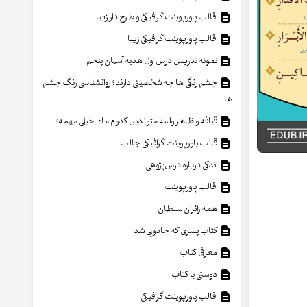
قالب پاورپوینت گرافیکی و طرح دار زیبا
قالب پاورپوینت گرافیکی زیبا
نمونه تدریس درس اول هدیه آسمان پنجم
چشم رنگی ها چه شخصیتی دارند؟ روانشناسی رنگ چشم
ها
قیافه و ظاهر واسه متولدین کدوم ماه، خیلی مهمه؟
قالب پاورپوینت گرافیکی جالب
اندکی درباره درس‌پژوهی
قالب پاورپوینت
همه زائران سلطان
کتاب پسری که جادویی شد
معرفی کتاب
دوستی با کتاب
قالب پاورپوینت گرافیکی