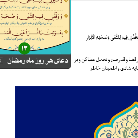
فِّقْنِی فِیهِ لِلتُّقَی وَصُحْبَهِ الْأَبْرَارِ
ر قضا و قدر صبر و تحمل عطا کن و بر
مایه شادی و اطمینان خاطر