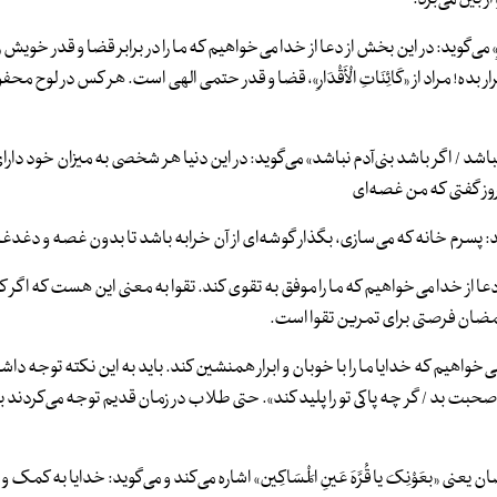
أَقْدَارِ» می‌گوید: در این بخش از دعا از خدا می‌خواهیم که ما را در برابر قضا و قدر خویش
بده! مراد از «کَائِنَاتِ الْأَقْدَارِ»، قضا و قدر حتمی الهی است. هر کس در لوح مح
اشد / اگر باشد بنی‌آدم نباشد» می‌گوید: در این دنیا هر شخصی به میزان خود دارا
وز گفتی که من غصه‌ای
سرم خانه که می‌سازی، بگذار گوشه‌ای از آن خرابه باشد تا بدون غصه و دغدغه 
ش از دعا از خدا می‌خواهیم که ما را موفق به تقوی کند. تقوا به معنی این هست که اگر 
 رمضان فرصتی برای تمرین تقوا است.
ز خدا می‌خواهیم که خدایا ما را با خوبان و ابرار همنشین کند. باید به این نکته توجه د
ت بد / گر چه پاکی تو را پلید کند». حتی طلاب در زمان قدیم توجه می‌کردند با
عنی «بعَوْنِکَ یا قُرَّهَ عَینِ الْمَسَاکِین» اشاره می‌کند و می‌گوید: خدایا به کمک