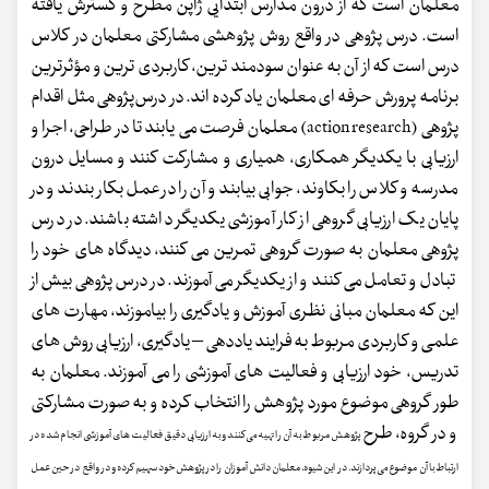
معلمان است که از درون مدارس ابتدایی ژاپن مطرح و گسترش یافته
است. درس پژوهی در واقع روش پژوهشی مشارکتی معلمان در کلاس
درس است که از آن به عنوان سودمند ترین، کاربردی ترین و مؤثرترین
برنامه پرورش حرفه ای معلمان یاد کرده اند. در درس‌پژوهی مثل اقدام
پژوهی (action research) معلمان فرصت می یابند تا در طراحی، اجرا و
ارزیابی با یکدیگر همکاری، همیاری و مشارکت کنند و مسایل درون
مدرسه و کلاس را بکاوند، جوابی بیابند و آن را در عمل بکار بندند و در
پایان یک ارزیابی گروهی از کار آموزشی یکدیگر داشته باشند. در درس
پژوهی معلمان به صورت گروهی تمرین می کنند، دیدگاه های خود را
تبادل و تعامل می کنند و از یکدیگر می آموزند. در درس پژوهی بیش از
این که معلمان مبانی نظری آموزش و یادگیری را بیاموزند، مهارت های
علمی و کاربردی مربوط به فرایند یاددهی – یادگیری، ارزیابی روش های
تدریس، خود ارزیابی و فعالیت های آموزشی را می آموزند. معلمان به
طور گروهی موضوع مورد پژوهش را انتخاب کرده و به صورت مشارکتی
و در گروه، طرح
پژوهش مربوط به آن را تهیه می کنند و به ارزیابی دقیق فعالیت های آموزشی انجام شده در
ارتباط با آن موضوع می پردازند. در این شیوه، معلمان دانش آموزان را در پژوهش خود سهیم کرده و در واقع در حین عمل