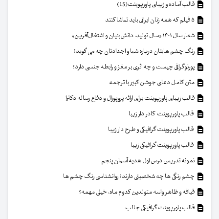
قالب آماده و زیبای پاورپوینت(15)
۵ فیلم که همه زنان ایرانی باید تماشا کنند
شعار سال ۱۴۰۱ «سال تولید، دانش‌بنیان و اشتغال‌آفرین»
رنگ چشم هایتان درباره شما و اجدادتان چه می گوید؟
پورنوگرافی چیست و چه اثری بر مغز و رابطه جنسی دارد؟
متن کامل دعای جوشن کبیر با ترجمه
قالب زیبای پاورپوینت برای ارائه پروپوزال و دفاع رساله دکترا
قالب پاورپوینت کادر دار زیبا
قالب پاورپوینت گرافیکی و طرح دار زیبا
قالب پاورپوینت گرافیکی زیبا
نمونه تدریس درس اول هدیه آسمان پنجم
چشم رنگی ها چه شخصیتی دارند؟ روانشناسی رنگ چشم ها
قیافه و ظاهر واسه متولدین کدوم ماه، خیلی مهمه؟
قالب پاورپوینت گرافیکی جالب