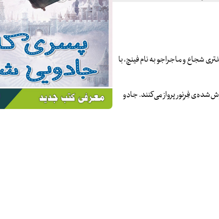
دختری شجاع و ماجراجو به نام فینچ، با
‌شده‌ی فِرِنور پرواز می‌کنند. جادو