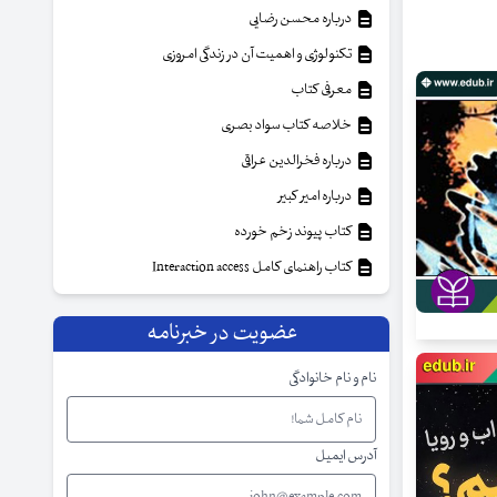
درباره محسن رضایی
تکنولوژی و اهمیت آن در زندگی امروزی
معرفی کتاب
خلاصه کتاب سواد بصری
درباره فخرالدین عراقی
درباره امیر کبیر
کتاب پیوند زخم خورده
کتاب راهنمای کامل Interaction access
عضویت در خبرنامه
نام و نام خانوادگی
آدرس ایمیل