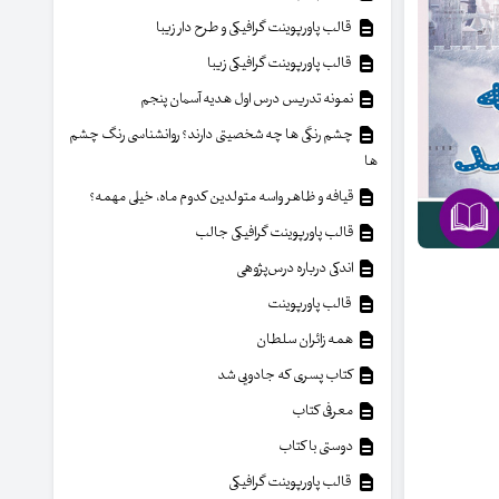
قالب پاورپوینت گرافیکی و طرح دار زیبا
قالب پاورپوینت گرافیکی زیبا
نمونه تدریس درس اول هدیه آسمان پنجم
چشم رنگی ها چه شخصیتی دارند؟ روانشناسی رنگ چشم
ها
قیافه و ظاهر واسه متولدین کدوم ماه، خیلی مهمه؟
قالب پاورپوینت گرافیکی جالب
اندکی درباره درس‌پژوهی
قالب پاورپوینت
همه زائران سلطان
کتاب پسری که جادویی شد
معرفی کتاب
دوستی با کتاب
قالب پاورپوینت گرافیکی