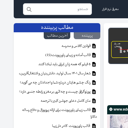
معرفی نرم افزار
مطالب پربیننده
پربیننده
آخرین مطالب
قوانین کلاس و مدرسه
قالب آماده و زیبای پاورپوینت(15)
۵ فیلم که همه زنان ایرانی باید تماشا کنند
شعار سال ۱۴۰۱ «سال تولید، دانش‌بنیان و اشتغال‌آفرین»
رنگ چشم هایتان درباره شما و اجدادتان چه می گوید؟
پورنوگرافی چیست و چه اثری بر مغز و رابطه جنسی دارد؟
متن کامل دعای جوشن کبیر با ترجمه
قالب زیبای پاورپوینت برای ارائه پروپوزال و دفاع رساله
دکترا
قالب پاورپوینت کادر دار زیبا