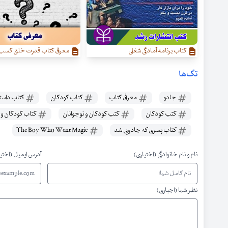
کتاب برنامه آمادگی شغلی
معرفی کتاب قدرت خلق کسب‌ و 
تگ‌ها
جادو
معرفی کتاب
کتاب کودکان
کتاب داست
کتب کودکان
کتب کودکان و نوجوانان
کتاب کودکان و 
کتاب پسری که جادویی شد
The Boy Who Went Magic
نام و نام خانوادگی (اختیاری)
آدرس ایمیل (اختی
نظر شما (اجباری)