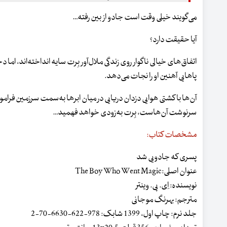
می‌گویند خیلی وقت است جادو از بین رفته…
آیا حقیقت دارد؟
اتفاق‌های خیالی ناگوار روی زندگی ملال‌آور بِرت سایه انداخته‌اند، اما 
پاهایی آهنین او را نجات می‌دهد.
آن‌ها با کشتی هوایی دزدان دریایی در میان ابرها به‌سمت سرزمین فراموش
سرنوشت آن‌هاست، بِرت به‌زودی خواهد فهمید…
مشخصات کتاب:
پسری که جادویی شد
عنوان اصلی:The Boy Who Went Magic
نویسنده: اِی. پی. وینتر
مترجم: بهرنگ موجانی
جلد نرم: چاپ اول، 1399 شابک: 978-622-6630-70-2