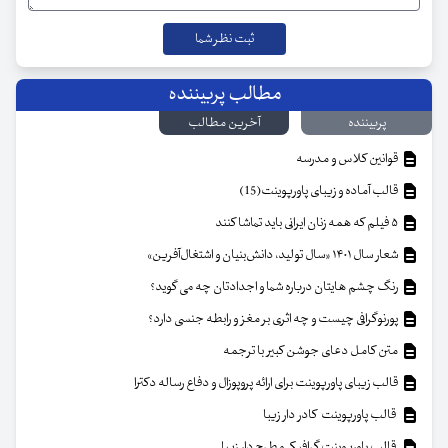
مطالب پربیننده
پربیننده
آخرین مطالب
قوانین کلاس و مدرسه
قالب آماده و زیبای پاورپوینت(15)
۵ فیلم که همه زنان ایرانی باید تماشا کنند
شعار سال ۱۴۰۱ «سال تولید، دانش‌بنیان و اشتغال‌آفرین»
رنگ چشم هایتان درباره شما و اجدادتان چه می گوید؟
پورنوگرافی چیست و چه اثری بر مغز و رابطه جنسی دارد؟
متن کامل دعای جوشن کبیر با ترجمه
قالب زیبای پاورپوینت برای ارائه پروپوزال و دفاع رساله دکترا
قالب پاورپوینت کادر دار زیبا
قالب پاورپوینت گرافیکی و طرح دار زیبا