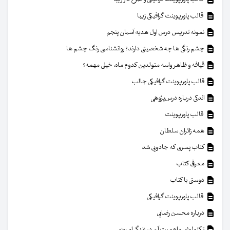
قالب پاورپوینت گرافیکی زیبا
نمونه تدریس درس اول هدیه آسمان پنجم
چشم رنگی ها چه شخصیتی دارند؟ روانشناسی رنگ چشم ها
قیافه و ظاهر واسه متولدین کدوم ماه، خیلی مهمه؟
قالب پاورپوینت گرافیکی جالب
اندکی درباره درس‌پژوهی
قالب پاورپوینت
همه زائران سلطان
کتاب پسری که جادویی شد
معرفی کتاب
دوستی با کتاب
قالب پاورپوینت گرافیکی
درباره محسن رضایی
تکنولوژی و اهمیت آن در زندگی امروزی