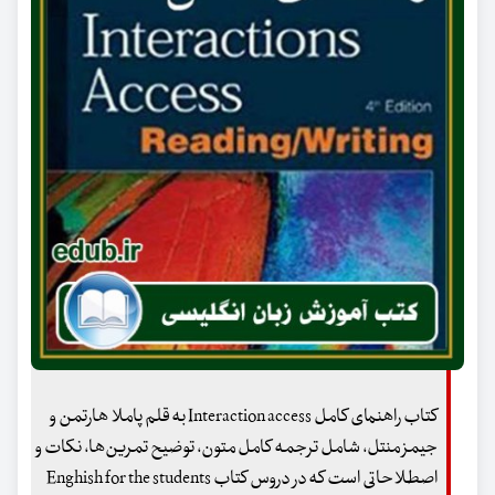
کتاب راهنمای کامل Interaction access به قلم پاملا هارتمن و
جیمز منتل، شامل ترجمه کامل متون، توضیح تمرین‌ها، نکات و
اصطلاحاتی است که در دروس کتاب Enghish for the students