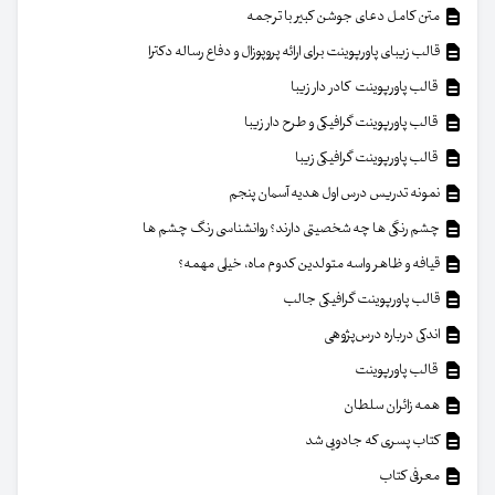
متن کامل دعای جوشن کبیر با ترجمه
قالب زیبای پاورپوینت برای ارائه پروپوزال و دفاع رساله دکترا
قالب پاورپوینت کادر دار زیبا
قالب پاورپوینت گرافیکی و طرح دار زیبا
قالب پاورپوینت گرافیکی زیبا
نمونه تدریس درس اول هدیه آسمان پنجم
چشم رنگی ها چه شخصیتی دارند؟ روانشناسی رنگ چشم ها
قیافه و ظاهر واسه متولدین کدوم ماه، خیلی مهمه؟
قالب پاورپوینت گرافیکی جالب
اندکی درباره درس‌پژوهی
قالب پاورپوینت
همه زائران سلطان
کتاب پسری که جادویی شد
معرفی کتاب