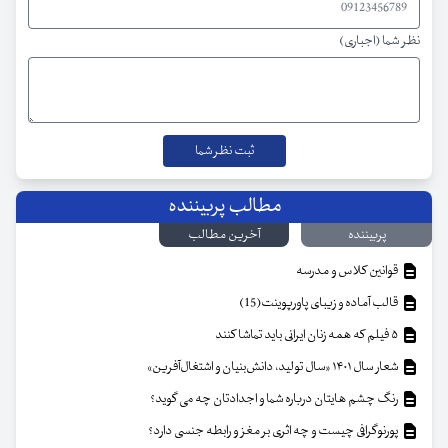
نظر شما (اجباری)
مطالب پربیننده
پربیننده
آخرین مطالب
قوانین کلاس و مدرسه
قالب آماده و زیبای پاورپوینت(15)
۵ فیلم که همه زنان ایرانی باید تماشا کنند
شعار سال ۱۴۰۱ «سال تولید، دانش‌بنیان و اشتغال‌آفرین»
رنگ چشم هایتان درباره شما و اجدادتان چه می گوید؟
پورنوگرافی چیست و چه اثری بر مغز و رابطه جنسی دارد؟