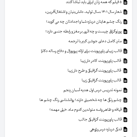
۵ فیلم که همه زنان ایرانی باید تماشا کنند
شعار سال ۱۴۰۱ «سال تولید، دانش‌بنیان و اشتغال‌آفرین»
رنگ چشم هایتان درباره شما و اجدادتان چه می گوید؟
پورنوگرافی چیست و چه اثری بر مغز و رابطه جنسی دارد؟
متن کامل دعای جوشن کبیر با ترجمه
قالب زیبای پاورپوینت برای ارائه پروپوزال و دفاع رساله دکترا
قالب پاورپوینت کادر دار زیبا
قالب پاورپوینت گرافیکی و طرح دار زیبا
قالب پاورپوینت گرافیکی زیبا
نمونه تدریس درس اول هدیه آسمان پنجم
چشم رنگی ها چه شخصیتی دارند؟ روانشناسی رنگ چشم ها
قیافه و ظاهر واسه متولدین کدوم ماه، خیلی مهمه؟
قالب پاورپوینت گرافیکی جالب
اندکی درباره درس‌پژوهی