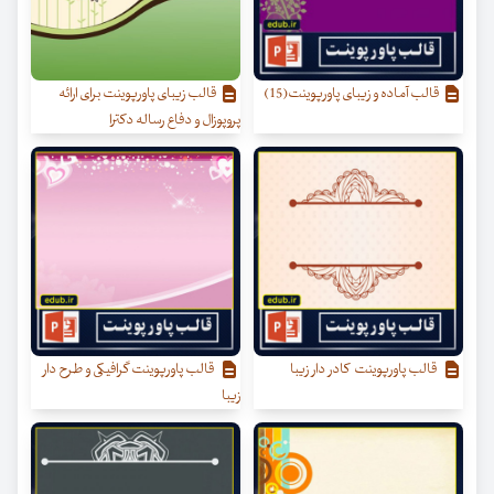
قالب آماده و زیبای پاورپوینت(15)
قالب زیبای پاورپوینت برای ارائه
پروپوزال و دفاع رساله دکترا
قالب پاورپوینت کادر دار زیبا
قالب پاورپوینت گرافیکی و طرح دار
زیبا