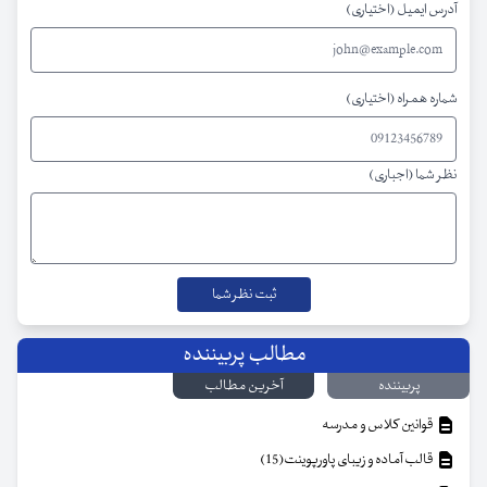
آدرس ایمیل (اختیاری)
شماره همراه (اختیاری)
نظر شما (اجباری)
مطالب پربیننده
پربیننده
آخرین مطالب
قوانین کلاس و مدرسه
قالب آماده و زیبای پاورپوینت(15)