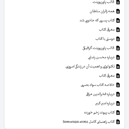
قالب پاورپوینت
همه زائران سلطان
کتاب پسری که جادویی شد
معرفی کتاب
دوستی با کتاب
قالب پاورپوینت گرافیکی
درباره محسن رضایی
تکنولوژی و اهمیت آن در زندگی امروزی
معرفی کتاب
خلاصه کتاب سواد بصری
درباره فخرالدین عراقی
درباره امیر کبیر
کتاب پیوند زخم خورده
کتاب راهنمای کامل Interaction access