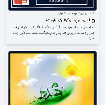
قالب پاورپوینت ویژه نیمه شعبان
قالب پاور پوینت گرافیکی سوار منتظر
امام زمان علیه السلام فرمود : أنَا الَّذي أملأَُها عَدلاً كَما مُلِئَت جَورا منم كه
زمين را از عدالت لبريز مى كنم،چنان كه از ستم آكنده است. /بحار الأنوار، ج 52،
ص 2