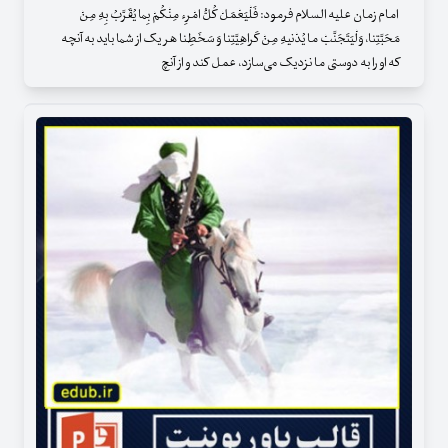
امام زمان علیه السلام فرمود: فَلْیَعْمَلْ کُلُّ امْرِء مِنْکُمْ بِما یُقَرَّبُ بِهِ مِنْ
مَحَبَّتِنا، وَلْیَتَجَنَّبْ ما یُدْنیهِ مِنْ کَراهِیَّتِنا وَ سَخَطِنا هر یک از شما باید به آنچه
که او را به دوستى ما نزدیک مى‌سازد، عمل کند و از آنچ