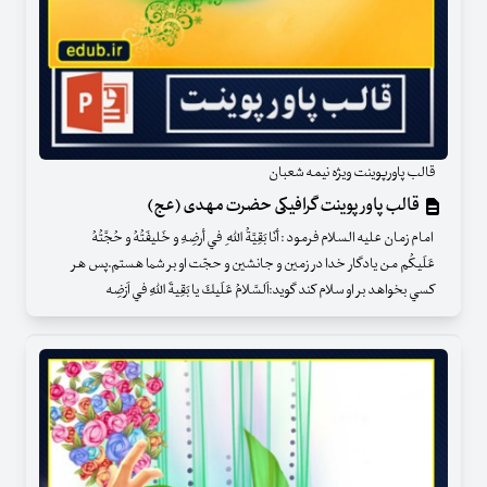
قالب پاورپوینت ویژه نیمه شعبان
قالب پاور پوینت گرافیکی حضرت مهدی (عج)
امام زمان علیه السلام فرمود : أنَا بَقِيَّةُ اللّه ِ في أرضِهِ و خَليفَتُهُ و حُجَّتُهُ
عَلَيكُم من يادگار خدا در زمين و جانشين و حجّت او بر شما هستم.پس هر
كسي بخواهد بر او سلام كند گويد:اَلسَّلامُ عَلَيكَ يا بَقِيةَ اللّهِ في اَرْضِه