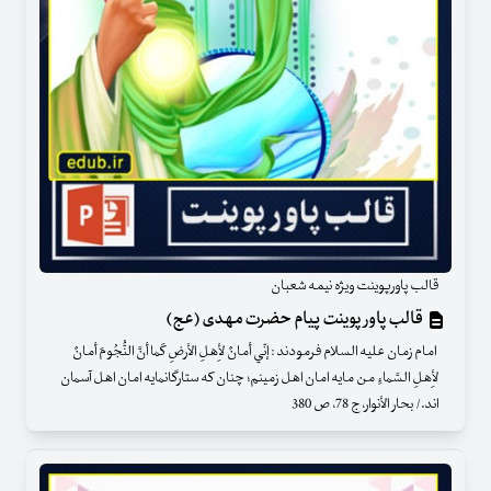
قالب پاورپوینت ویژه نیمه شعبان
قالب پاور پوینت پیام حضرت مهدی (عج)
امام زمان علیه السلام فرمودند : إنّي أمانٌ لأِهلِ الأرضِ كَما أنَّ النُّجُومَ أمانٌ
لأِهلِ السَّماءِ من مايه امان اهل زمينم؛ چنان كه ستارگانمايه امان اهل آسمان
اند./ بحار الأنوار، ج 78، ص 380