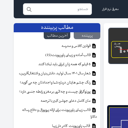
معرفی نرم افزار
مطالب پربیننده
پربیننده
آخرین مطالب
قوانین کلاس و مدرسه
قالب آماده و زیبای پاورپوینت(15)
۵ فیلم که همه زنان ایرانی باید تماشا کنند
شعار سال ۱۴۰۱ «سال تولید، دانش‌بنیان و اشتغال‌آفرین»
رنگ چشم هایتان درباره شما و اجدادتان چه می گوید؟
پورنوگرافی چیست و چه اثری بر مغز و رابطه جنسی دارد؟
متن کامل دعای جوشن کبیر با ترجمه
قالب زیبای پاورپوینت برای ارائه پروپوزال و دفاع رساله
دکترا
قالب پاورپوینت کادر دار زیبا