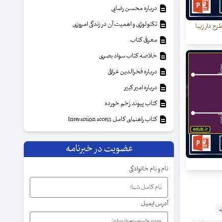
درباره محسن رضایی
تکنولوژی و اهمیت آن در زندگی امروزی
رح دار زیبا
معرفی کتاب
خلاصه کتاب سواد بصری
درباره فخرالدین عراقی
درباره امیر کبیر
کتاب پیوند زخم خورده
کتاب راهنمای کامل Interaction access
عضویت در خبرنامه
نام و نام خانوادگی
آدرس ایمیل
ت