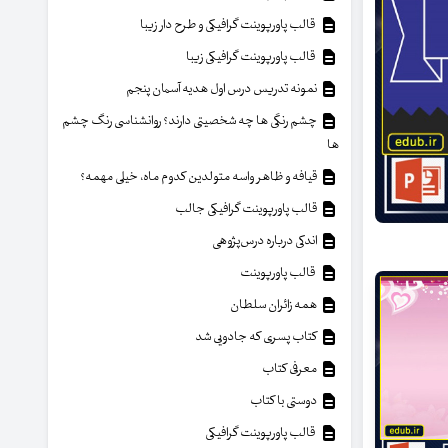
قالب پاورپوینت گرافیکی و طرح دار زیبا
قالب پاورپوینت گرافیکی زیبا
نمونه تدریس درس اول هدیه آسمان پنجم
چشم رنگی ها چه شخصیتی دارند؟ روانشناسی رنگ چشم
ها
قیافه و ظاهر واسه متولدین کدوم ماه، خیلی مهمه؟
قالب پاورپوینت گرافیکی جالب
اندکی درباره درس‌پژوهی
قالب پاورپوینت
همه زائران سلطان
کتاب پسری که جادویی شد
معرفی کتاب
دوستی با کتاب
قالب پاورپوینت گرافیکی