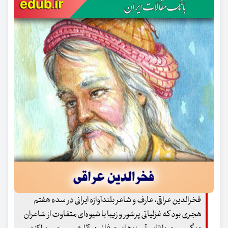
فخرالدین عراقی، عارف و شاعر بلندآوازه ایرانی در سده هفتم
هجری بود که غزلیاتی پرشور و زیبا با شیوه‌ای متفاوت از شاعران