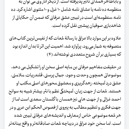
و باباطاهر همدانی تاثیر پذیرفته است. از دیگر آثار وی می توان به
منظومه ده نامه یا عشاق نامه شامل ۱۰ غزل و ۱۰ مثنوی اشاره کرد. ده
نامه، منظومه‌ای است در تبیین عشق عرفانی که ضمن آن حکایاتی از
شاهدبازی صوفیان پیشین نقل کرده است.
علاوه بر این موارد بالا عراقی با رسالة‌ لمعات که از نفیس‌ترین کتاب‌های
متصوفه به شمار می‌رود، پرآوازه شد، اهمیت این اثر تا بدان اندازه بود
که بسیاری بر آن شروح متعددی نوشته‌اند.(۴)
در حقیقت مفاهیم عرفانی بن مایه اصلی سخن او را تشکیل می دهد،
موضوعاتی همچون وحدت وجود، جمال پرستی، قلندریات، ملامتی،
عشق درد آمیخته، زهدگریزی و معشوق محورهای اصلی مکتب او
هستند. لمعات از جهت زبان، آمیختگی نظم با نثر، بیشتر شبیه به سوانح
احمد غزالی و از جهت هایی نیز همسان با گلستان سعدی است اما از
جهت فکری و تنظیم مطالب به پیروی از فصوص الحکم ابن عربی و در
هر لمعه موضوعی خاص از معارف و اندیشه‌های عرفانی تبیین شده
است. اما سخن خود عراقی در دیباچه لمعات صادقانه‌تر و واقع بینانه‌تر