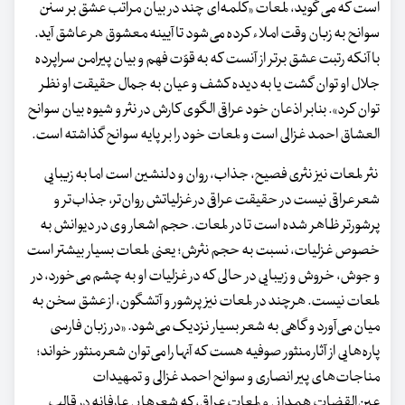
است که می گوید، لمعات «کلمه‌ای چند در بیان مراتب عشق بر سنن
سوانح به زبان وقت املاء کرده می‌شود تا آیینه معشوق هر عاشق آید.
با آنکه رتبت عشق برتر از آنست که به قوّت فهم و بیان پیرامن سراپرده
جلال او توان گشت یا به دیده کشف و عیان به جمال حقیقت او نظر
توان کرد». بنابر اذعان خود عراقی الگوی کارش در نثر و شیوه بیان سوانح
العشاق احمد غزالی است و لمعات خود را بر پایه سوانح گذاشته است.
نثر لمعات نیز نثری فصیح، جذاب، روان و دلنشین است اما به زیبایی
شعر عراقی نیست در حقیقت عراقی در غزلیاتش روان‌تر، جذاب‌تر و
پرشورتر ظاهر شده است تا در لمعات. حجم اشعار وی در دیوانش به
خصوص غزلیات، نسبت به حجم نثرش؛ یعنی لمعات بسیار بیشتر است
و جوش، خروش و زیبایی در حالی که در غزلیات او به چشم می‌خورد، در
لمعات نیست. هرچند در لمعات نیز پرشور و آتشگون، از عشق سخن به
میان می‌آورد و گاهی به شعر بسیار نزدیک می‌شود. «در زبان فارسی
پاره‌هایی از آثار منثور صوفیه هست که آنها را می‌توان شعر منثور خواند؛
مناجات‌های پیر انصاری و سوانح احمد غزالی و تمهیدات
عین‌القضات همدانی و لمعات عراقی، که شعرهایی عارفانه در قالب