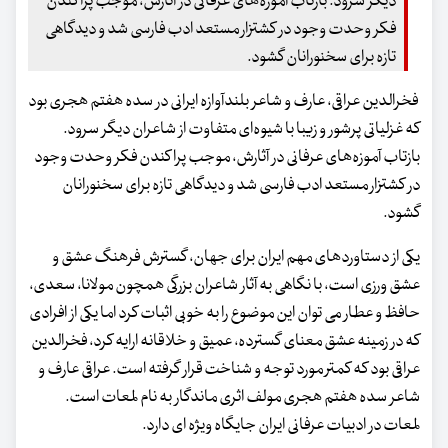
دیگر سرود. بازتاب آموزه‌های عرفانی در آثارش، موجب پراکندن
فکر وحدت وجود در کشتزار مستعد ادب فارسی شد و دیدگاهی
تازه برای سخنورانان گشود.
فخرالدین عراقی، عارف و شاعر بلندآوازه ایرانی در سده هفتم هجری بود
که غزلیاتی پرشور و زیبا با شیوه‌ای متفاوت از شاعران دیگر سرود.
بازتاب آموزه‌های عرفانی در آثارش، موجب پراکندن فکر وحدت وجود
در کشتزار مستعد ادب فارسی شد و دیدگاهی تازه برای سخنورانان
گشود.
یکی از دستاوردهای مهم ایران برای جهان، گسترش فرهنگ عشق و
عشق ورزی است، با نگاهی به آثار شاعران بزرگی همچون مولانا، سعدی،
حافظ و عطار می توان این موضوع را به خوبی اثبات کرد اما یکی از افرادی
که در زمینه عشق معنای گسترده، عمیق و خلاقانه ارایه کرد، فخرالدین
عراقی بود که کمتر مورد توجه و شناخت قرار گرفته است. عراقی عارف و
شاعر سده هفتم هجری مولف اثری ماندگار به نام لمعات است.
لمعات در ادبیات عرفانی ایران جایگاه ویژه ای دارد.