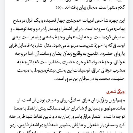
کلام منثور است، مجال بیان یافته‌اند.»(۵)
این چهره شاخص ادبیات همچنین چهار قصیده و یک غزل در مدح
پیامبر(ص) سروده است. در این اشعار او پیامبر را در دو وجه توصیف و
ستایش کرده است. وجه اول، همان وجهۀ مذهبی پیامبر است؛ یعنی
اوصافی که به حوزۀ شریعت مربوط می‌شود. مثل اشاره به فضایل قرآنی
یا روایی حضرت، تلمیح به وقایع زندگی ایشان و مانند آن. اما در وجه
عرفانی، وجهۀ صوفیانۀ وجود حضرت مدنظر است که با توجه به
مشرب عرفانی عراقی، توصیفات این بخش بیشتر مربوط به مبحث
حقیقت محمدیه در عرفان ابن‌عربی است.
ویژگی شعری
مهم‌ترین ویژگی زبان عراقی، سادگی، ‌روانی و طبیعی بودن آن است. او
مانند مولوی و بسیاری از شاعران عارف مسلک بیش از لفظ به معنا
توجه داشت. اشعار عراقی با مرور زمان به دورترین نقاط شبه قاره رخنه
کرد و بسیاری از شاعران و عارفان مشهور شبه قاره در اشعار فارسی، اردو