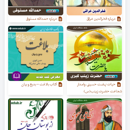
درباره فخرالدین عراقی
درباره حمدالله مستوفی
حیات نهضت حسینی، وامدار
کتاب بلاغت – بدیع و بیان
شجاعت حضرت زینب(س)