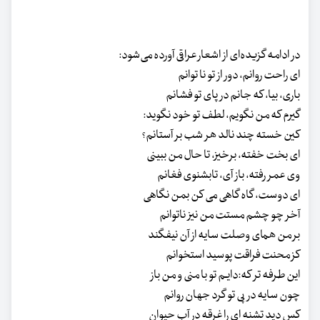
در ادامه گزیده‌ای از اشعار عراقی آورده می‌شود:
ای راحت روانم، دور از تو نا توانم
باری، بیا، که جانم در پای تو فشانم
گیرم که من نگویم، لطف تو خود نگوید:
کین خسته چند نالد هر شب بر آستانم؟
ای بخت خفته، برخیز، تا حال من ببینی
وی عمر رفته، باز آی، تابشنوی فغانم
ای دوست، گاه گاهی می کن بمن نگاهی
آخر چو چشم مستت من نیز ناتوانم
بر من همای وصلت سایه از آن نیفگند
کز محنت فراقت پوسید استخوانم
این طرفه تر که:دایـم تو با منی و من باز
چون سایه در پی تو گرد جهان روانم
کس دید تشنه ای را غرقه در آب حیوان