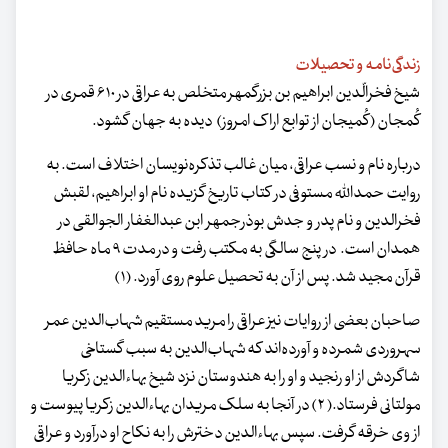
زندگی‌نامه و تحصیلات
شیخ فخرالّدین ابراهیم بن بزرگمهر متخلص به عراقی در ۶۱۰ قمری در
کُمجان (کُمیجان از توابع اراک امروز) دیده به جهان گشود.
درباره نام و نسب عراقی، میان غالب تذکره‌نویسان اختلاف است. به
روایت حمدالله مستوفی در کتاب تاریخ گزیده نام او ابراهیم، لقبش
فخرالدین و نام پدر و جدش بوذرجمهر ابن عبدالغفار الجوالقی در
همدان است. در پنج سالگی به مکتب رفت و در مدت ۹ ماه حافظ
قرآن مجید شد. پس از آن به تحصیل علوم روی آورد. (۱)
صاحبان بعضی از روایات نیز عراقی را مرید مستقیم شهاب‌الدین عمر
سهروردی شمرده و آورده‌اند که شهاب‌الدین به سبب گستاخی
شاگردش از او رنجید و او را به هندوستان نزد شیخ بهاءالدین زکریا
مولتانی فرستاد.( ۲) در آنجا به سلک مریدان بهاءالدین زکریا پیوست و
از وی خرقه گرفت. سپس بهاءالدین دخترش را به نکاح او درآورد و عراقی