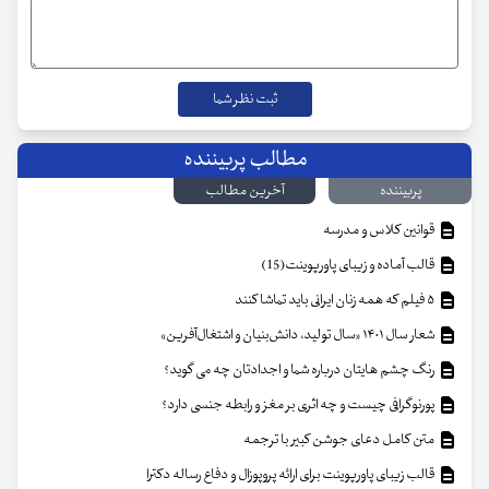
مطالب پربیننده
پربیننده
آخرین مطالب
قوانین کلاس و مدرسه
قالب آماده و زیبای پاورپوینت(15)
۵ فیلم که همه زنان ایرانی باید تماشا کنند
شعار سال ۱۴۰۱ «سال تولید، دانش‌بنیان و اشتغال‌آفرین»
رنگ چشم هایتان درباره شما و اجدادتان چه می گوید؟
پورنوگرافی چیست و چه اثری بر مغز و رابطه جنسی دارد؟
متن کامل دعای جوشن کبیر با ترجمه
قالب زیبای پاورپوینت برای ارائه پروپوزال و دفاع رساله دکترا