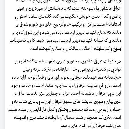
و پنجابی از او تاثیر پذیرفتند. در مورد سبک شعری وی باید گفت که
عراقی عاشقی دل سوخته است که با سخنانش از سوز درون و شوق
باطن و کمال نفس خویش حکایت می کند. کلامش ساده، استوار و
استادانه است. در غزل و ترکیب ها و ترجیع های وی شور و شوقی بی
مانند که نشان التهاب درونی اوست دیده می شود و این شوق گاه با بی
مانندی که نشانه التهاب درونی اوست، دیده می شود. گاه با توصیفات
بدیع و کم سابقه از حالات سالکان و اصلان آمیخته است.
در حقیقت عراقی شاعری سخنور و شارحی هنرمند است که علاوه بر
توانایی در شعر های پرشور و حال عارفانه، در نثر شاعرانه و بیان
هنرمندانه مفاهیم بلند عرفانی، نمونه ای عالی و قابل توجه ارایه داده
است. در واقع طریقۀ عرفانی او بر سه پایه استوار است: وحدت وجود
ابن‌عربی، عرفان عاشقانۀ احمد غزالی و جمال‌پرستی. لمعات عراقی در
عین بیان و تبیین اندیشه های عمیق عرفانی ابن عربی، نثری شاعرانه و
جذاب ارایه می دهد که محصول پختگی و کمال نثر فارسی در سده هفتم
است. نثری که همچون شعر، مجال آن را یافته تا مضامین و اندیشه
های بلند عرفانی را در خود جای دهد.