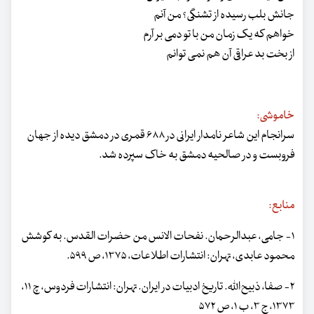
جانش بلب رسیده از تشنگی؟ من آنم
خواهم که یک زمان من با تو دمی بر آرم
از بخت بد عراقی آن هم نمی توانم
خاموشی:
سرانجام این شاعر نامدار ایرانی در ۶۸۸ قمری در دمشق دیده از جهان
فروبست و در صالحیه دمشق به خاک سپرده شد.
منابع:
۱- جامی، عبدالرحمان. نفحات الانس من حضرات القدس. به کوشش
محمود عابدی، تهران: انتشارات اطلاعات، ‌۱۳۷۵، ص ۵۹۹.
۲- صفا، ‌ذبیح‌الله. تاریخ ادبیات در ایران. تهران: انتشارات فردوس، چ ۱۱،
۱۳۷۳، ج ۳، ‌ب ۱، ص ۵۷۲