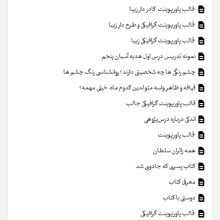
قالب پاورپوینت کادر دار زیبا
قالب پاورپوینت گرافیکی و طرح دار زیبا
قالب پاورپوینت گرافیکی زیبا
نمونه تدریس درس اول هدیه آسمان پنجم
چشم رنگی ها چه شخصیتی دارند؟ روانشناسی رنگ چشم ها
قیافه و ظاهر واسه متولدین کدوم ماه، خیلی مهمه؟
قالب پاورپوینت گرافیکی جالب
اندکی درباره درس‌پژوهی
قالب پاورپوینت
همه زائران سلطان
کتاب پسری که جادویی شد
معرفی کتاب
دوستی با کتاب
قالب پاورپوینت گرافیکی