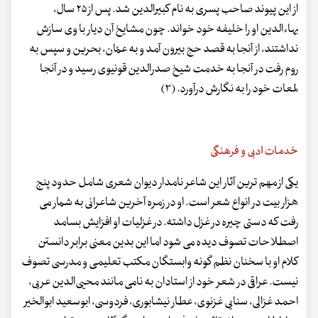
از این پیوند صاحب پسری به نام کبیرالدین شد. پس از ۲۵ سال،
بهاءالدین او را خلیفه خود خواند. چون مشایخ آن دیار با وی سازش
نداشتند، از آنجا به قصد حج بیرون آمد و به عمّان، بحرین و سپس به
روم رفت در آنجا به خدمت شیخ صدرالدین قونیوی رسید و در آنجا
لمعات خود را به نگارش درآورد. (۳)
خدمات ادبی و فرهنگی
یکی از مهم ترین آثار این شاعر نامدار دیوان شعری شامل حدود پنج
هزار بیت در انواع شعر است. او در زمره آخرین شاعرانی به شمار می
رفت که دستی چیره در غزل داشته. در غزلیات او افزایش بسامد
اصطلاحات تصوف دیده می شود اما این بدین معنی برابر دانستن
کلام او با سخنان نظم گونه وابستگان مکتب تعلیمی و مدرسی تصوف
نیست. عراقی در شعر خود از استادان به نامی مانند محیی‌الدین عربی،
احمد غزالی، سنایی غزنوی، ‌عطار نیشابوری، فردوسی، ‌ابوسعید ابوالخیر