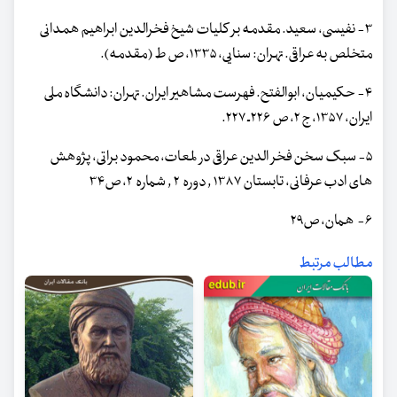
۳- نفیسی، ‌سعید. مقدمه بر کلیات شیخ فخرالدین ابراهیم همدانی
متخلص به عراقی. تهران: سنایی، ۱۳۳۵، ‌ص ط (مقدمه).
۴- حکیمیان، ‌ابوالفتح. فهرست مشاهیر ایران. تهران: دانشگاه ملی
ایران، ۱۳۵۷، ج ۲، ص ۲۲۶ـ ۲۲۷.
۵- سبک سخن فخر الدین عراقی در لمعات، محمود براتی، پژوهش
های ادب عرفانی، تابستان ۱۳۸۷ , دوره ۲ , شماره ۲، ص۳۴
۶- همان، ص۲۹
مطالب مرتبط