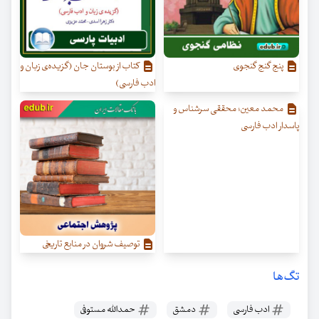
پنج گنج‌ گنجوی
کتاب از بوستان جان (گزیده‌ی زبان و
ادب فارسی)
محمد معین؛ محققی سرشناس و
پاسدار ادب فارسی
توصیف شروان در منابع تاریخی
تگ‌ها
ادب فارسی
دمشق
حمدالله مستوفی