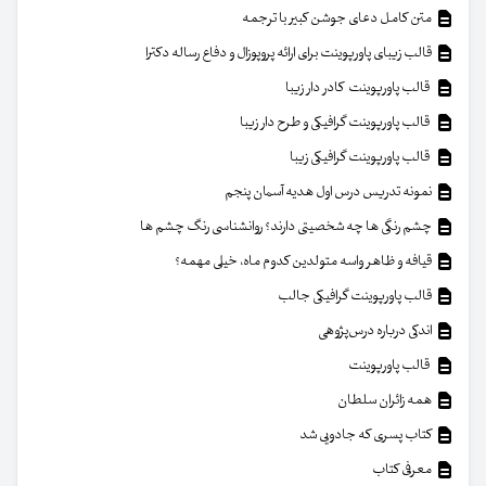
متن کامل دعای جوشن کبیر با ترجمه
قالب زیبای پاورپوینت برای ارائه پروپوزال و دفاع رساله دکترا
قالب پاورپوینت کادر دار زیبا
قالب پاورپوینت گرافیکی و طرح دار زیبا
قالب پاورپوینت گرافیکی زیبا
نمونه تدریس درس اول هدیه آسمان پنجم
چشم رنگی ها چه شخصیتی دارند؟ روانشناسی رنگ چشم ها
قیافه و ظاهر واسه متولدین کدوم ماه، خیلی مهمه؟
قالب پاورپوینت گرافیکی جالب
اندکی درباره درس‌پژوهی
قالب پاورپوینت
همه زائران سلطان
کتاب پسری که جادویی شد
معرفی کتاب