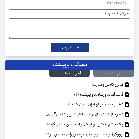
نظر شما (اجباری)
مطالب پربیننده
پربیننده
آخرین مطالب
قوانین کلاس و مدرسه
قالب آماده و زیبای پاورپوینت(15)
۵ فیلم که همه زنان ایرانی باید تماشا کنند
شعار سال ۱۴۰۱ «سال تولید، دانش‌بنیان و اشتغال‌آفرین»
رنگ چشم هایتان درباره شما و اجدادتان چه می گوید؟
پورنوگرافی چیست و چه اثری بر مغز و رابطه جنسی دارد؟