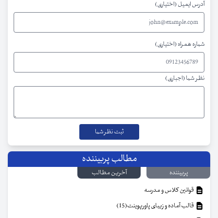
آدرس ایمیل (اختیاری)
شماره همراه (اختیاری)
نظر شما (اجباری)
مطالب پربیننده
پربیننده
آخرین مطالب
قوانین کلاس و مدرسه
قالب آماده و زیبای پاورپوینت(15)