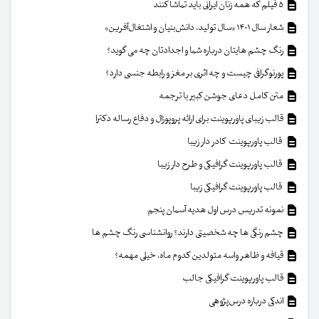
۵ فیلم که همه زنان ایرانی باید تماشا کنند
شعار سال ۱۴۰۱ «سال تولید، دانش‌بنیان و اشتغال‌آفرین»
رنگ چشم هایتان درباره شما و اجدادتان چه می گوید؟
پورنوگرافی چیست و چه اثری بر مغز و رابطه جنسی دارد؟
متن کامل دعای جوشن کبیر با ترجمه
قالب زیبای پاورپوینت برای ارائه پروپوزال و دفاع رساله دکترا
قالب پاورپوینت کادر دار زیبا
قالب پاورپوینت گرافیکی و طرح دار زیبا
قالب پاورپوینت گرافیکی زیبا
نمونه تدریس درس اول هدیه آسمان پنجم
چشم رنگی ها چه شخصیتی دارند؟ روانشناسی رنگ چشم ها
قیافه و ظاهر واسه متولدین کدوم ماه، خیلی مهمه؟
قالب پاورپوینت گرافیکی جالب
اندکی درباره درس‌پژوهی