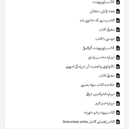
قالب پاورپوینت
همه زائران سلطان
کتاب پسری که جادویی شد
معرفی کتاب
دوستی با کتاب
قالب پاورپوینت گرافیکی
درباره محسن رضایی
تکنولوژی و اهمیت آن در زندگی امروزی
معرفی کتاب
خلاصه کتاب سواد بصری
درباره فخرالدین عراقی
درباره امیر کبیر
کتاب پیوند زخم خورده
کتاب راهنمای کامل Interaction access