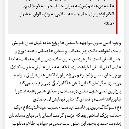
عقیله بنی‌هاشم(س) به عنوان حافظ حماسه کربلا امری
انکارناپذیر برای آحاد جامعه اسلامی به ویژه بانوان به شمار
می‌رود.
وجود آدمی‌ بدون مواجهه با سختی ها و رنج ها به کمال غـایی خـویش‌
دست نخواهد یافت زیرا مصائب و سختی ها صیقل دهـنده روح و
جـان انسان است. با وجود این بدون‌ سلامت روان‌ این‌ مصائب‌ نه تنها
عامل تعالی انسان نخواهد بود، بلکه بـه عـنوان‌ عـاملی‌ مخرب‌، تعادل
روح و جان انسان را نیز برهم می‌زند و او را با تنش های فراوانی‌ مـواجه
می‌سازد به گونه‌ای‌ که‌ این‌ تنش ها گاه زندگی آدمی را تهدید می‌کند.
بارزترین تـجلی عـزت نـفس‌ در مصائب‌ و سختی ها در واقعه عاشورا
تبلور یافته‌ است؛ واقعه‌ای که بنا بر فرمایش امام صادق
(ع)
سـوگناک‌ترین‌روزهاست‌
. نهضت حضرت سید الشهدا(ع) یک
حماسه بزرگ اسلامی بود که‌ عزت و کرامت انسانی را در میان مسلمانان
زنده ساخت. با وجود این، تبلور عزت نفس در سپاه به ظاهر مغلوب