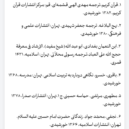
۱. قرآن کریم،ترجمه مهدی الهـی قـشمه‌ای. قم: مرکز انتشارات‌ قرآن‌
کریم‌، ۱۳۸۲ خورشیدی.
۲. نهج البلاغه. ترجمه جعفر شهیدی. تهران: انتشارات علمی و
فرهنگی، ۱۳۸۰ خورشیدی.
۳. ابن النعمان بغدادی، ابو عبد اللّه‌(شیخ مفید). الإرشاد فی معرفة
حجج اللّه علی العباد،تـرجمه رسـولی محلاّتی‌. تهران‌: اسلامیه، ۱۴۳۱
قمری.
۴. باقری، خسرو. نگاهی دوباره به تربیت اسلامی. تهران: مدرسه، ۱۳۶۸
خورشیدی.
۵. مطهری، مرتضی. حماسه حسینی.ج ۱.تهران: انتشارات صدرا، ۱۳۷۸
خورشیدی.
۶ . نجفی، محمّد جواد. زندگانی حضرت امام حسین علیه السلام.
تـهران: انـتشارات اسلامیه، ۱۳۶۴ خورشیدی.