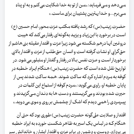
مـی‌دهد و مـی‌فرماید:
«مـن از تو به خدا شکایت‌ می‌کنم و به‌ او پناه‌
مـی‌برم...و خـدا بهترین پشتیبان‌ برای ماست.»
حضرت زینب(س) که رشد یافته مکتب عزت محور، امام حسین‌ (ع)
اسـت در برخورد با ابن‌زیاد و یزید به‌گونه‌ای رفتار می‌کند که هیبت‌
دروغین‌ آنها درهم شکسته‌ می‌شود زیرا عزت و اقتدار عقیله بنی‌هاشم از
حق‌گرایی او نشات گرفته است و انسان‌ حق‌طلب‌ از عزت و اقتدار بالایی
برخوردار اسـت و عـزت نفس بـالا در رفتار و گفتار او متبلور می‌شود. در
تواریخ نقل شده است که حضرت زینب‌(س) هـنگام‌ ایـراد خـطبه در
کوفه به‌ مردم اشاره کرد که ساکت شـوند. هـمه ساکت شدند پس از
پایان خطبه او، راوی‌ می‌گوید:
«مردم کوفه‌ از استماع این کلمات در
حیرت‌ شده‌ بودند و می‌گریستند و دست ها به دنـدان مـی‌گزیدند و
پیـرمردی را همی دیدم که اشک از چشمش بر روی و موی می‌دوید.»
اقتدار و صلابت علی‌گونه حضرت زینب(س) طوری بود که حتی آن
هنگام کـه در لبـاس یک‌ اسیر به ظاهر شکست خورده به ایراد خطبه
می‌پردازد، دوست و دشمن در برابر عزت و اقتدار ایشان و خاندانش سـر