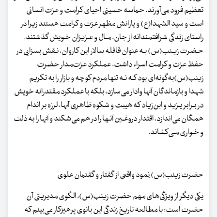
تعظیم فرود می‌آورند. حماسه حسینی احیای کرامت‌ و عزت‌ انسانی
است و سید الشهدا(ع) و یارانش‌ مظهر عزت و کرامت هستند زیرا در
راستای زندگی شرافتمندانه از جان، مـال و عـزیزان خـویش گذشتند.
حـضرت زیـنب(س) بـه عنوان قافله سالار این‌ کاروان‌، نـقش بسزایی در
حفظ‌ عزت‌ و کرامت‌ اسراء داشت، عملکرد عزت‌مدار حضرت
زینب(س)به‌گونه‌ای بود کـه نـه‌ تنها مردم کوچه و بازار را به تکریم
شهدا و بازماندگان آنها وادار می‌سازد، بلکه‌ با عملکرد مقتدرانه خویش
در بـرابر یـزید و ابن‌زیاد که‌ هیبت و شکوه ظاهری آنها، لرزه‌ بر اندام
همگان می‌اندازد، اقتدار دروغـین آنـها را در هم می‌شکند و آنها را به‌ ذلت‌
و خـواری‌ مـی‌کشاند.
حضرت زینب(س) نِمود واقعی از گفتار و گفتمان علوی
یکی دیگر از ویژگی‌های مهم حضرت زینب(س)، الگوی مدیریتی آن
حضرت است؛ با مطالعه تاریخ زندگی این بانوی پرهیزکار می‌بینم که