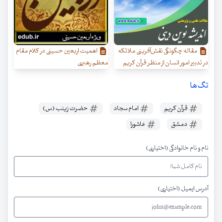
مقاله چگونگی نقش‌آفرینی ملائکه
اهمیت اربعین حسینی در کلام مقام
در تدبیر امور انسان از منظر قرآن کریم
معظم رهبری
تگ‌ها
قرآن کریم
امام سجاد
حضرت زینب (س)
دمشق
عاشورا
نام و نام خانوادگی (اختیاری)
آدرس ایمیل (اختیاری)