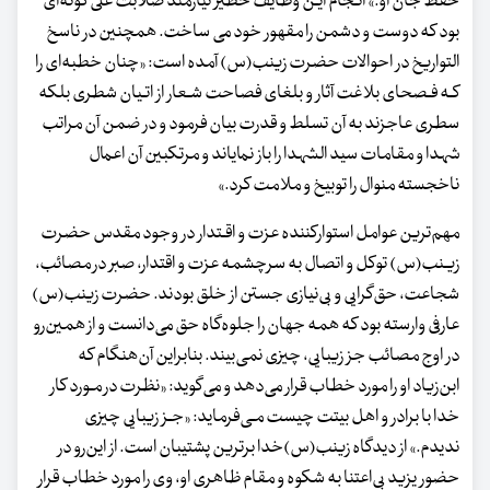
حفظ جان او.»
انـجام ایـن وظایف خطیر نیازمند صلابت علی گونه‌ای
بود که دوست و دشمن را مقهور خود می ساخت. همچنین در ناسخ‌
التواریخ‌ در احوالات حضرت زینب(س) آمده‌ است:
«چنان خطبه‌ای را
کـه فـصحای بلاغت آثار و بلغای فصاحت شـعار از اتـیان شطری بلکه‌
سطری عاجزند به آن تسلط و قدرت بیان فرمود و در ضمن‌ آن مراتب
شهدا و مقامات‌ سید الشهدا را باز نمایاند و مرتکبین آن اعمال
ناخجسته منوال را توبیخ و ملامت کرد.»
مهم‌ترین عوامل استوارکننده عزت و اقـتدار در وجود مقدس‌ حضرت‌
زیـنب‌(س) توکل و اتصال به سرچشمه عزت و اقتدار، صبر در مصائب،
شجاعت، حق‌گرایی‌ و بی‌نیازی‌ جستن‌ از خلق بودند. حضرت زینب(س)
عارفی وارسته بود که همه جهان را جلوه‌گاه‌ حق می‌دانست و از همین‌رو
در اوج‌ مصائب جز زیبایی، چیزی‌ نمی‌بیند. بنابراین آن‌هنگام که
ابن‌زیاد او را مورد خطاب قرار می‌دهد و می‌گوید: «نظرت در مـورد کار
خدا با برادر و اهل ‌بیتت‌ چیست‌ مـی‌فرماید:
«جـز زیبایی چیزی
ندیدم‌.»
از دیدگاه زینب‌(س)خدا برترین پشتیبان است. از این‌رو در
حضور یزید بی‌اعتنا به شکوه و مقام ظاهری او، وی را مورد خطاب قرار