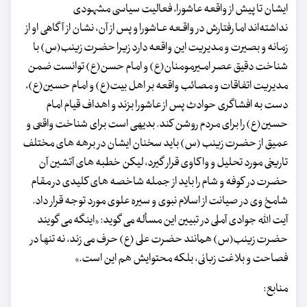
ایشان تا پیش از واقعه عاشورا، فعالیت سیاسی مشهودی
نداشته‌اند اما رفتارش در واقـعه عـاشورا و پس از آن، نشان از آگاهی او از
زمانه و بصیرت و مدیریت این واقعه دارد زیرا حضرت زینب(س) با
شناخت دقیق عصر امـیرمومنان(ع) و امام حسن(ع) توانست ضمن
مدیریت اتفاقات و مصائب واقعه بر اهل بیت(ع) و امام حسین(ع)،
دست به افشاگری حوادث پس از عاشورا بزند و اهداف قیام امام
حسین(ع) را برای مردم روشن کند. بدیهی است برای شناخت واقعی و
عمیق از حضرت زینب (س) باید سخنان ایشان در برهه های مختلف
تاریخی مورد تحلیل و واکاوی قرار گیرد، لیکن خطبه های آتشین آن
حضرت در کوفه و شام را باید از جمله شاخصه های کلیدی در مقام
شامخ وی در صیانت از اسلام نبوی و سیره علوی مورد توجه قرار داد.
آیت الله جوادی آملی در تبیین این مسأله می گوید:
«اینگه می گویند
حضرت زینب(س) همانند حضرت علی (ع) حرف می زند، نه تنها در
فصاحت و بلاغت زبانی، بلکه محتوایش هم این است.»
منابع: