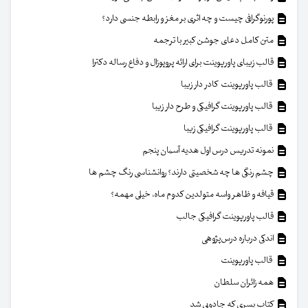
پورنوگرافی چیست و چه اثری بر مغز و رابطه جنسی دارد؟
متن کامل دعای جوشن کبیر با ترجمه
قالب زیبای پاورپوینت برای ارائه پروپوزال و دفاع رساله دکترا
قالب پاورپوینت کادر دار زیبا
قالب پاورپوینت گرافیکی و طرح دار زیبا
قالب پاورپوینت گرافیکی زیبا
نمونه تدریس درس اول هدیه آسمان پنجم
چشم رنگی ها چه شخصیتی دارند؟ روانشناسی رنگ چشم ها
قیافه و ظاهر واسه متولدین کدوم ماه، خیلی مهمه؟
قالب پاورپوینت گرافیکی جالب
اندکی درباره درس‌پژوهی
قالب پاورپوینت
همه زائران سلطان
کتاب پسری که جادویی شد