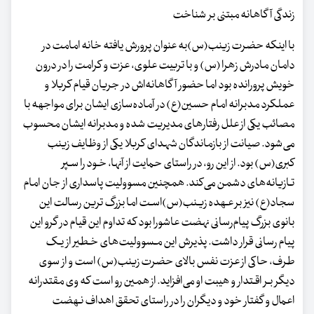
زندگی آگاهانه مبتنی بر شناخت
با اینکه حضرت‌ زینب‌(س)به عنوان پرورش یافته خانه امامت در
دامان مادرش زهرا (س) و با تربیت‌ علوی، عزت و کرامت را در درون‌
خویش‌ پرورانده بود اما حضور آگاهانه‌اش در جریان قیام کربلا و
عملکرد مدبرانه امام حسین(ع) در آماده‌سازی ایشان برای مواجهه با
مصائب یکی از علل رفتارهای مدیریت شده و مدبرانه ایشان محسوب‌
می‌شود. صیانت‌ از بازماندگان شهدای کربلا یکی از وظایف زینب
کبری(س) بود. از این رو، در راستای حمایت از آنها، خـود را سـپر
تـازیانه‌های دشمن می‌کند. همچنین مسوولیت‌ پاسداری‌ از جان امام
سجاد(ع) نیز بر عـهده زیـنب(س)اسـت اما بزرگ ترین رسالت این
بانوی بزرگ پیام‌رسانی نهضت‌ عاشورا بود که تداوم این قیام در گرو این‌
پیام رسانی قرار داشت. پذیرش این‌ مـسوولیت‌های‌ خـطیر از یـک
طرف، حاکی از عزت‌ نفس‌ بالای‌ حضرت زینب(س) است و از سوی
دیگر بـر اقـتدار و هیبت او می‌افزاید. از همین رو است که وی مقتدرانه
اعمال و گفتار خود و دیگران‌ را در راستای تحقق‌ اهداف نـهضت‌