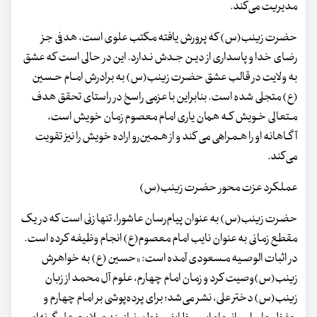
مدیریت‌ می‌کند.
حضرت زینب(س) که پرورش یافته مکتب‌ علوی است، هدفی جز
رضای‌ خدا و پاسداری از دیـن جـدش‌ نـدارد. این در حالی است که‌ عشق‌
به ولایت در قالب‌ عشق حضرت زینب(س) به برادرش امـام حـسین
(ع) متجلی‌ شده است. بنابراین با عزمی‌ راسخ‌ در راستای تحقق هدف‌
مـتعالی‌ خـویش کـه همان یاری‌ امام‌ معصوم‌ زمان خویش است،
آگـاهانه او را هـمراهی می کند و از هـمین‌رو اراده خویش را نیز تقویت
می‌کند.
عملکرد عزت محور حضرت زینب(س)
حضرت زینب(س) به عنوان پیام‌رسان عاشورا، تنها زنی است که در یک
مقطع زمانی به‌ عنوان‌ نایب امام معصوم(ع) انجام وظیفه کرده است.
در اثبات الوصـیه مـسعودی آمده‌ است:
«حسین (ع) به خواهرش
زینب(س)وصیت کرد و زمان امام چهارم، علوم آل محمد از زبان
زینب(س) دختر علی‌، نشر می‌شد؛ برای پرده‌پوشی بر امام چهارم و