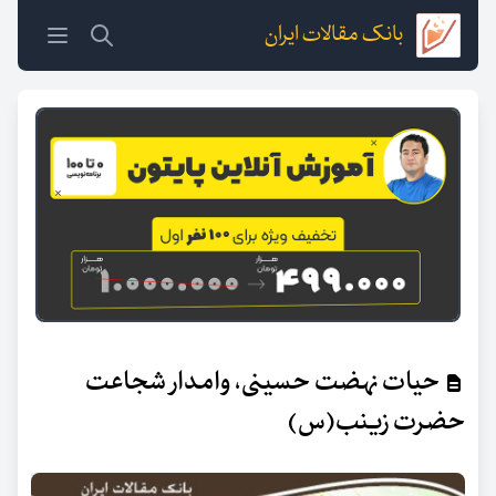
بانک مقالات ایران
حیات نهضت حسینی، وامدار شجاعت
حضرت زینب(س)