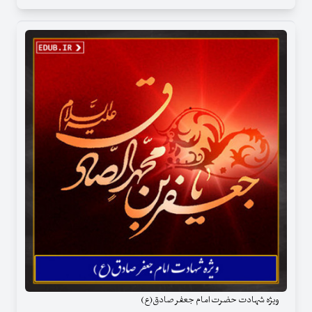
ویژه شهادت حضرت امام جعفر صادق(ع)