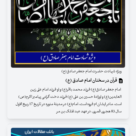
ویژه شهادت حضرت امام جعفر صادق(ع)
قرآن در سخنان امام صادق (ع)
امام جعفر صادق(ع) فرزند محمد باقر(ع) و او فرزند امام علی زین
العابدین(ع) و اوزادۀ حسین بن علی (ع) فرزند دخت گرامی پیامبر اکرم(ص)
است. مادر ایشان ام فروه است. امام(ع) در مدینۀ منوره در تاریخ 17 ربیع الاول
سال 83 هجری قمری، در عهد عبد الملک بن مر