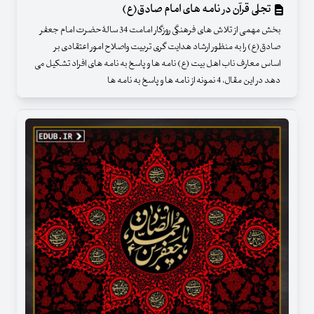
تجلی قرآن در نامه های امام صادق(ع)
بخش مهمی از تلاش های فرهنگی روزگار امامت 34 سالۀحضرت امام جعفر
صادق(ع) را به منظور ارشاد هدایت گری تربیت واصلاح امور اعتقادی بر
اساس معارف ناب اهل بیت (ع) نامه ها و پاسخ به نامه های افراد تشکیل می
دهد در این مقال، 4 نمونه از نامه ها و پاسخ به نامه ها