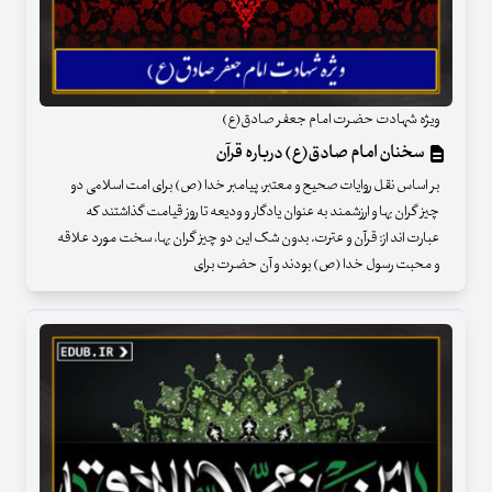
ویژه شهادت حضرت امام جعفر صادق(ع)
سخنان امام صادق(ع) درباره قرآن
بر اساس نقل روایات صحیح و معتبر، پیامبر خدا (ص) برای امت اسلامی دو
چیز گران بها و ارزشمند به عنوان یادگار و ودیعه تا روز قیامت گذاشتند که
عبارت اند از: قرآن و عترت. بدون شک این دو چیز گران بها، سخت مورد علاقه
و محبت رسول خدا (ص) بودند و آن حضرت برای