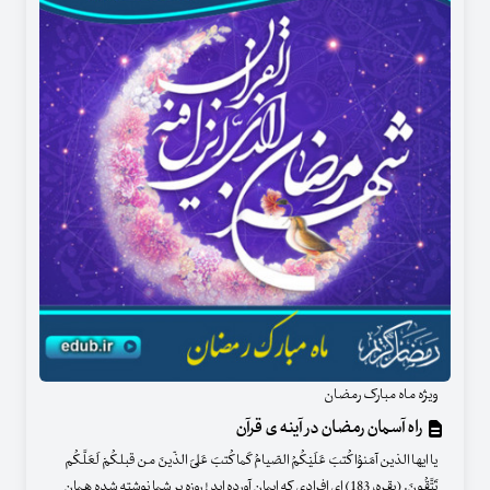
ویژه ماه مبارک رمضان
راه آسمان رمضان در آینه ی قرآن
یا ایها الذین آمَنوُا کُتبَ عَلَیْکُمُ الصّیامُ کَما کُتبَ عَلیَ الذّینَ من قبلکُمْ لَعَلَّکُم
تَتَّقُونَ. (بقره، 183) ای افرادی که ایمان آورده اید ! روزه بر شما نوشته شده همان