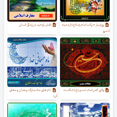
روزشمار حرکت امام رضا(ع) از مدینه
نقش توحید در زندگی انسان
تا مرو
وقتی کمر امام حسین(ع) شکست
نام‌ های ماه مبارک رمضان و معانی
آنها