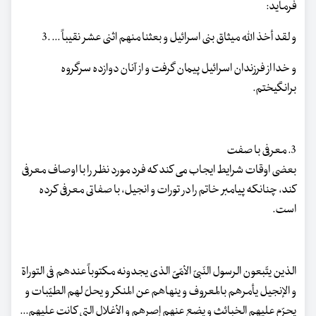
فرماید:
و لقد أخذ الله میثاق بنی اسرائیل و بعثنا منهم اثنی عشر نقیباً ... .3
و خدا از فرزندان اسرائیل پیمان گرفت و از آنان دوازده سرگروه
برانگیختم.
3. معرفی با صفت
بعضی اوقات شرایط ایجاب می کند که فرد مورد نظر را با اوصاف معرفی
کند، چنانکه پیامبر خاتم را در تورات و انجیل، با صفاتی معرفی کرده
است.
الذین یتّبعون الرسول النّبیّ الأمّیّ الذی یجدونه مکتوباً عندهم فی التوراة
و الإنجیل یأمرهم بالمعروف و ینهاهم عن المنکر و یحلّ لهم الطیّبات و
یحرّم علیهم الخبائث و یضع عنهم إصرهم و الأغلال التی کانت علیهم...