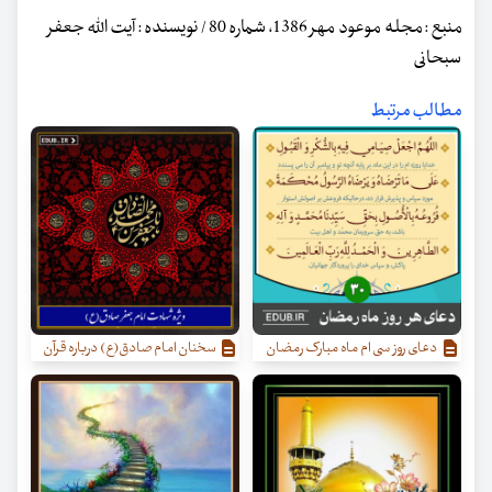
منبع : مجله موعود مهر 1386، شماره 80 / نویسنده : آیت الله جعفر
سبحانی
مطالب مرتبط
دعای روز سی ام ماه مبارک رمضان
سخنان امام صادق(ع) درباره قرآن