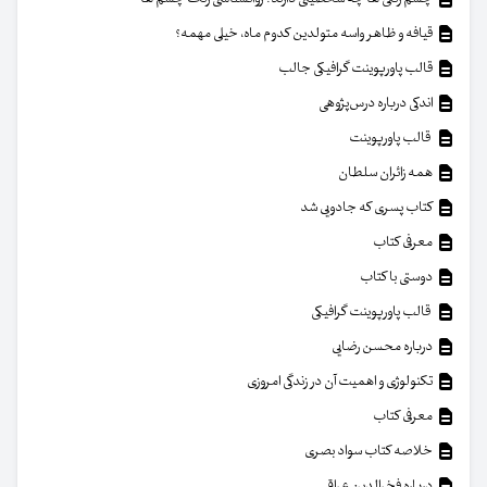
قیافه و ظاهر واسه متولدین کدوم ماه، خیلی مهمه؟
قالب پاورپوینت گرافیکی جالب
اندکی درباره درس‌پژوهی
قالب پاورپوینت
همه زائران سلطان
کتاب پسری که جادویی شد
معرفی کتاب
دوستی با کتاب
قالب پاورپوینت گرافیکی
درباره محسن رضایی
تکنولوژی و اهمیت آن در زندگی امروزی
معرفی کتاب
خلاصه کتاب سواد بصری
درباره فخرالدین عراقی