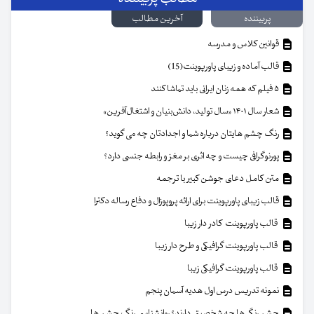
پربیننده
آخرین مطالب
قوانین کلاس و مدرسه
قالب آماده و زیبای پاورپوینت(15)
۵ فیلم که همه زنان ایرانی باید تماشا کنند
شعار سال ۱۴۰۱ «سال تولید، دانش‌بنیان و اشتغال‌آفرین»
رنگ چشم هایتان درباره شما و اجدادتان چه می گوید؟
پورنوگرافی چیست و چه اثری بر مغز و رابطه جنسی دارد؟
متن کامل دعای جوشن کبیر با ترجمه
قالب زیبای پاورپوینت برای ارائه پروپوزال و دفاع رساله دکترا
قالب پاورپوینت کادر دار زیبا
قالب پاورپوینت گرافیکی و طرح دار زیبا
قالب پاورپوینت گرافیکی زیبا
نمونه تدریس درس اول هدیه آسمان پنجم
چشم رنگی ها چه شخصیتی دارند؟ روانشناسی رنگ چشم ها