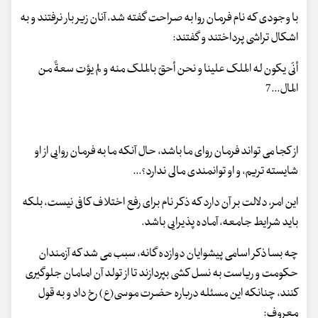
با وجودی که نام فرمان روا به صراحت گفته شد، آنان زیر بار نرفتند و به
اشکال تراشی پرداختند و گفتند:
أنّی یکون له الملک علینا و نحن أحقّ بالملک منه و لم یؤت سعةً من
المال...7
از کجا می تواند فرمان روای ما باشد، حال آنکه ما به فرمان روایی از او
شایسته تریم، و او توانمندی مالی ندارد؟...
این امر، دلالت بر آن دارد که ذکر نام برای رفع اختلاف کافی نیست، بلکه
باید شرایط جامعه، آماده پذیرایی باشد.
چه بسا ذکر اسامی پیشوایان دوازده گانه، سبب می شد که آزمندان
حکومت و ریاست به نسل کشی بپردازند تا از تولد آن امامان جلوگیری
کنند، چنانکه این مسئله درباره حضرت موسی(ع) رخ داد و به قول
معروف: