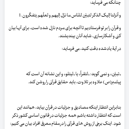
چنانکه می فرماید:
و أنزلنا إلیک الذکر لتبیّن للنّاس ما نزّل إلیهم و لعلّهم یتفکّرون.1
و قرآن را بر تو فرستادیم تا آنچه برای مردم نازل شده است، برای آنها بیان
کنی و آشکارسازی، شاید آنان بیندیشند.
در آیة یادشده دقت کنید، می فرماید:
«تبیّن» و نمی گوید: «لتقراً» یا «لیتلو» و این نشانه آن است که
پیامبر(ص) علاوه بر تلاوت، باید حقایق قرآنی را روشن کند.
بنابراین انتظار اینکه مصادیق و جزئیات در قرآن بیاید، همانند این
است که انتظار داشته باشم همه جزئیات در قانون اساسی کشور ذکر
شود. اینک برخی از روش های قرآنی را در مقام معرفی افراد بیان می کنیم: