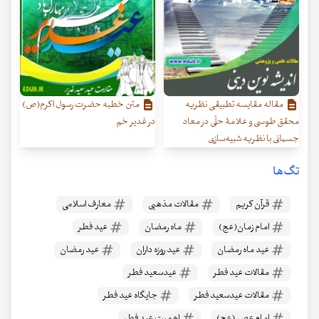
مقاله مقایسه تطبیقی نظریه
متن خطبه حضرت رسول اکرم(ص)
محقق طوسی و علامۀ حلّی در معاد
در غدیر خم
جسمانی با نظریه شبیه‌سازی
تگ‌ها
قرآن کریم
مقالات مذهبی
معارف اسلامی
امام زمان(عج)
ماه رمضان
عید فطر
عید ماه رمضان
عید روزه داران
عید رمضان
مقالات عید فطر
عیدسعید فطر
مقالات عیدسعید فطر
جایگاه عید فطر
امام عصر (عج)
اهمیت عید فطر