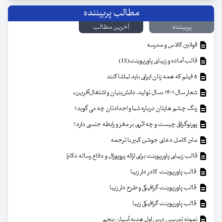
مطالب پربیننده
پربیننده
آخرین مطالب
قوانین کلاس و مدرسه
قالب آماده و زیبای پاورپوینت(15)
۵ فیلم که همه زنان ایرانی باید تماشا کنند
شعار سال ۱۴۰۱ «سال تولید، دانش‌بنیان و اشتغال‌آفرین»
رنگ چشم هایتان درباره شما و اجدادتان چه می گوید؟
پورنوگرافی چیست و چه اثری بر مغز و رابطه جنسی دارد؟
متن کامل دعای جوشن کبیر با ترجمه
قالب زیبای پاورپوینت برای ارائه پروپوزال و دفاع رساله دکترا
قالب پاورپوینت کادر دار زیبا
قالب پاورپوینت گرافیکی و طرح دار زیبا
قالب پاورپوینت گرافیکی زیبا
نمونه تدریس درس اول هدیه آسمان پنجم