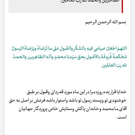
الطّاهِرین والحمدُ للهِ ربّ العالمین.
بسم الله الرحمن الرحیم
اللهمّ اجْعَلْ صیامی فیهِ بالشّکْرِ والقَبولِ على ما تَرْضاهُ ویَرْضاهُ الرّسولُ
مُحْکَمَةً فُروعُهُ بالأصُولِ بحقّ سَیّدِنا محمّدٍ وآلهِ الطّاهِرین والحمدُ
للهِ ربّ العالمین.
خدایا قرار بده روزه مرا در این ماه مورد قدردانى وقبول بر طبق
خوشنودى تو وپسند رسول تو باشد واستوار باشد فرعش بر اصل به حق
آقاى ما محمد وخاندان پاکش وستایش خاص پروردگار جهانیان
است.