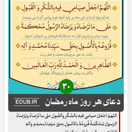
اللهمّ اجْعَلْ صیامی فیهِ بالشّکْرِ والقَبولِ على ما تَرْضاهُ ویَرْضاهُ
الرّسولُ مُحْکَمَةً فُروعُهُ بالأصُولِ بحقّ سَیّدِنا محمّدٍ وآلهِ