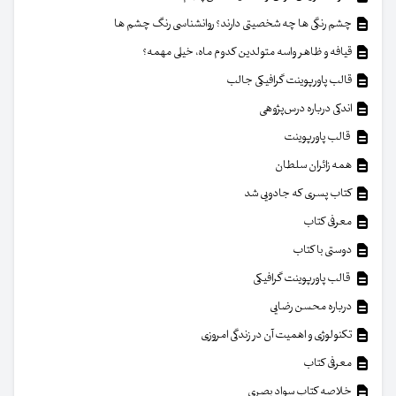
چشم رنگی ها چه شخصیتی دارند؟ روانشناسی رنگ چشم ها
قیافه و ظاهر واسه متولدین کدوم ماه، خیلی مهمه؟
قالب پاورپوینت گرافیکی جالب
اندکی درباره درس‌پژوهی
قالب پاورپوینت
همه زائران سلطان
کتاب پسری که جادویی شد
معرفی کتاب
دوستی با کتاب
قالب پاورپوینت گرافیکی
درباره محسن رضایی
تکنولوژی و اهمیت آن در زندگی امروزی
معرفی کتاب
خلاصه کتاب سواد بصری